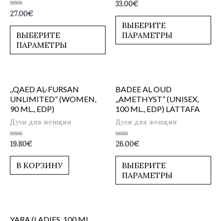
Оценка
33.00
€
0
Оценка
27.00
€
из
0
5
ВЫБЕРИТЕ
из
5
ВЫБЕРИТЕ
ПАРАМЕТРЫ
ПАРАМЕТРЫ
,,QAED AL-FURSAN
BADEE AL OUD
UNLIMITED” (WOMEN,
,,AMETHYST” (UNISEX,
90 ML., EDP)
100 ML., EDP) LATTAFA
Духи для женщин
Духи для женщин
Оценка
Оценка
19.80
€
26.00
€
0
0
из
из
5
5
В КОРЗИНУ
ВЫБЕРИТЕ
ПАРАМЕТРЫ
YARA (LADIES, 100 ML.,