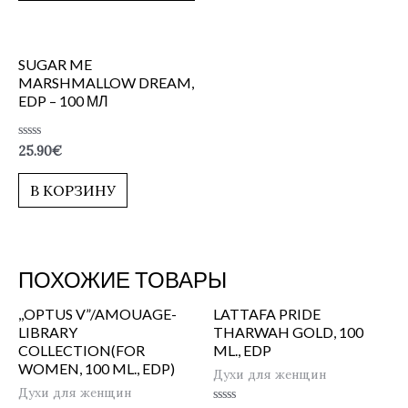
SUGAR ME
MARSHMALLOW DREAM,
EDP – 100 МЛ
Оценка
25.90
€
0
из
5
В КОРЗИНУ
ПОХОЖИЕ ТОВАРЫ
,,OPTUS V”/AMOUAGE-
LATTAFA PRIDE
LIBRARY
THARWAH GOLD, 100
COLLECTION(FOR
ML., EDP
WOMEN, 100 ML., EDP)
Духи для женщин
Духи для женщин