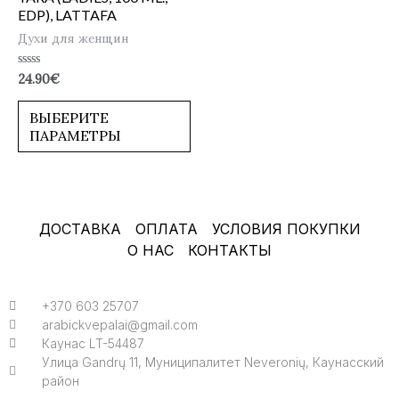
EDP), LATTAFA
Духи для женщин
Оценка
24.90
€
0
из
5
ВЫБЕРИТЕ
ПАРАМЕТРЫ
ДОСТАВКА
ОПЛАТА
УСЛОВИЯ ПОКУПКИ
О НАС
КОНТАКТЫ
+370 603 25707
arabickvepalai@gmail.com
Каунас LT-54487
Улица Gandrų 11, Муниципалитет Neveronių, Каунасский
район