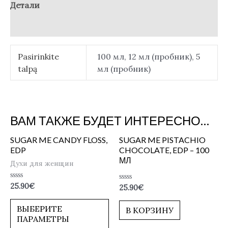
Детали
Отзывы (0)
Pasirinkite
100 мл, 12 мл (пробник), 5
talpą
мл (пробник)
ВАМ ТАКЖЕ БУДЕТ ИНТЕРЕСНО…
SUGAR ME CANDY FLOSS,
SUGAR ME PISTACHIO
EDP
CHOCOLATE, EDP – 100
МЛ
Духи для женщин
Оценка
25.90
€
Оценка
25.90
€
0
0
из
из
5
5
ВЫБЕРИТЕ
В КОРЗИНУ
ПАРАМЕТРЫ