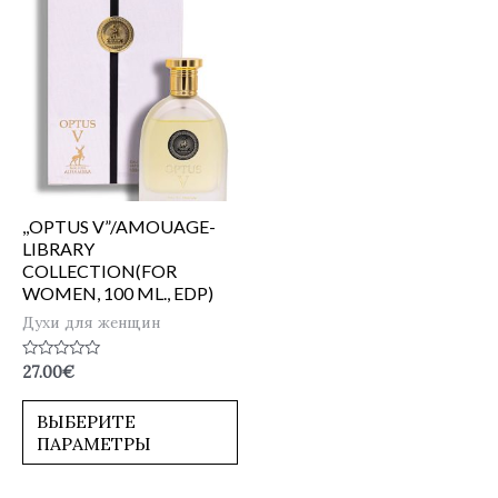
,,OPTUS V”/AMOUAGE-
LIBRARY
COLLECTION(FOR
WOMEN, 100 ML., EDP)
Духи для женщин
Оценка
27.00
€
0
из
5
ВЫБЕРИТЕ
ПАРАМЕТРЫ