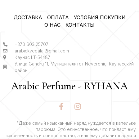
ДОСТАВКА
ОПЛАТА
УСЛОВИЯ ПОКУПКИ
О НАС
КОНТАКТЫ
+370 603 25707
arabickvepalai@gmail.com
Каунас LT-54487
Улица Gandrų 11, Муниципалитет Neveronių, Каунасский
район
Arabic Perfume - RYHANA
F
I
a
n
c
s
e
t
“Даже самый изысканный наряд нуждается в капельке
парфюма. Это единственное, что придаст ему
b
a
законченность и совершенство, а вашему добавит шарма и