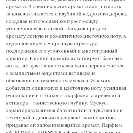
аромата. В средних нотах аромата элегантность
ландыша сливается с глубиной кедрового дерева,
создавая интересный контраст между
утонченностью и силой. Ландыш придает
аромату легкую и романтичную цветочную ноту, а
кедровое дерево – прочную структуру,
подчеркивая его утонченный и многогранный
характер. В конце аромата доминируют базовые
ноты, где чувственность жасмина переплетается
с землистыми акцентами ветивера и
обволакивающим теплом мускуса. Жасмин
добавляет сливочную и цветочную ноту, усиливая
очарование и стойкость парфюма, а древесина
ветивера – таинственную глубину. Мускус,
характеризующийся бархатистой и чувственной
текстурой, идеально завершает композицию,
придавая ей запоминающийся аромат. Парфюм
«SUBLIME ELEMENTS Blackberry Wish» идеально