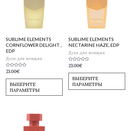
SUBLIME ELEMENTS
SUBLIME ELEMENTS
CORNFLOWER DELIGHT ,
NECTARINE HAZE, EDP
EDP
Духи для женщин
Духи для женщин
Оценка
23.00
€
0
Оценка
23.00
€
из
0
5
ВЫБЕРИТЕ
из
5
ВЫБЕРИТЕ
ПАРАМЕТРЫ
ПАРАМЕТРЫ