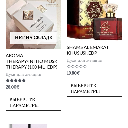
НЕТ НА СКЛАДЕ
SHAMS AL EMARAT
KHUSUSI, EDP
AROMA
Духи для женщин
THERAPY/INITIO MUSK
THERAPY (100 ML., EDP)
Оценка
19.80
€
Духи для женщин
0
из
5
ВЫБЕРИТЕ
Оценка
28.00
€
5.00
ПАРАМЕТРЫ
из 5
ВЫБЕРИТЕ
ПАРАМЕТРЫ