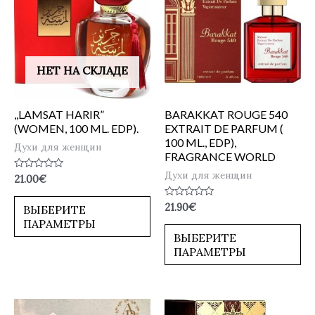
НЕТ НА СКЛАДЕ
,,LAMSAT HARIR”
BARAKKAT ROUGE 540
(WOMEN, 100 ML. EDP).
EXTRAIT DE PARFUM (
100 ML., EDP),
Духи для женщин
FRAGRANCE WORLD
Духи для женщин
Оценка
21.00
€
0
из
5
Оценка
21.90
€
ВЫБЕРИТЕ
0
ПАРАМЕТРЫ
из
5
ВЫБЕРИТЕ
ПАРАМЕТРЫ