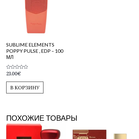
SUBLIME ELEMENTS
POPPY PULSE , EDP – 100
МЛ
Оценка
23.00
€
0
из
5
В КОРЗИНУ
ПОХОЖИЕ ТОВАРЫ