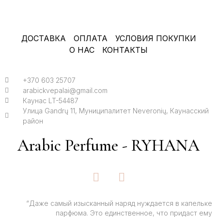
ДОСТАВКА
ОПЛАТА
УСЛОВИЯ ПОКУПКИ
О НАС
КОНТАКТЫ
+370 603 25707
arabickvepalai@gmail.com
Каунас LT-54487
Улица Gandrų 11, Муниципалитет Neveronių, Каунасский
район
Arabic Perfume - RYHANA
F
I
a
n
c
s
e
t
“Даже самый изысканный наряд нуждается в капельке
парфюма. Это единственное, что придаст ему