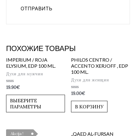
ПОХОЖИЕ ТОВАРЫ
IMPERIUM / ROJA
PHILOS CENTRO /
ELYSIUM, EDP 100 ML.
ACCENTO XERJOFF , EDP
100 ML.
Духи для мужчин
Духи для женщин
Оценка
19.90
€
0
Оценка
19.00
€
из
0
5
ВЫБЕРИТЕ
из
5
ПАРАМЕТРЫ
В КОРЗИНУ
,,QAED AL-FURSAN
Akcija !