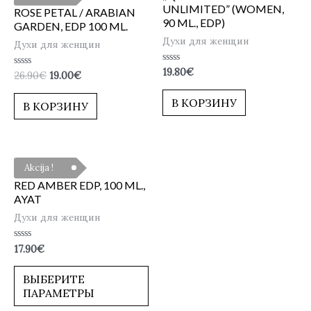
UNLIMITED” (WOMEN,
ROSE PETAL / ARABIAN
90 ML., EDP)
GARDEN, EDP 100 ML.
Духи для женщин
Духи для женщин
Оценка
19.80
€
Оценка
26.90
€
19.00
€
0
0
из
из
5
В КОРЗИНУ
5
В КОРЗИНУ
Akcija !
RED AMBER EDP, 100 ML.,
AYAT
Духи для женщин
Оценка
17.90
€
0
из
5
ВЫБЕРИТЕ
ПАРАМЕТРЫ