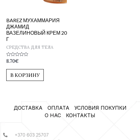
BAREZ МУХАММАРИЯ
ДЖАМИД
ВАЗЕЛИНОВЫЙ КРЕМ 20
Г
СРЕДСТВА ДЛЯ ТЕЛА
Оценка
8.70
€
0
из
5
В КОРЗИНУ
ДОСТАВКА
ОПЛАТА
УСЛОВИЯ ПОКУПКИ
О НАС
КОНТАКТЫ
+370 603 25707