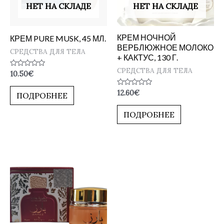
НЕТ НА СКЛАДЕ
НЕТ НА СКЛАДЕ
КРЕМ НОЧНОЙ
КРЕМ PURE MUSK, 45 МЛ.
ВЕРБЛЮЖНОЕ МОЛОКО
СРЕДСТВА ДЛЯ ТЕЛА
+ КАКТУС, 130 Г.
СРЕДСТВА ДЛЯ ТЕЛА
Оценка
10.50
€
0
из
Оценка
12.60
€
5
ПОДРОБНЕЕ
0
из
5
ПОДРОБНЕЕ