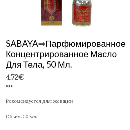
масло
для
тела,
50
мл.
SABAYA⇒Парфюмированное
Концентрированное Масло
Для Тела, 50 Мл.
4.72
€
♦♦♦
Рекомендуется для: женщин
Объем: 50 мл.