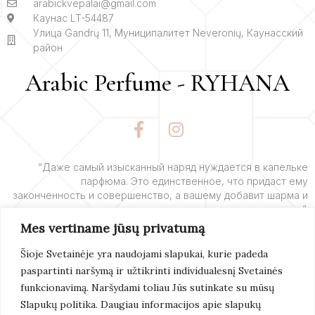
arabickvepalai@gmail.com
Каунас LT-54487
Улица Gandrų 11, Муниципалитет Neveronių, Каунасский
район
Arabic Perfume - RYHANA
F
I
a
n
c
s
e
t
“Даже самый изысканный наряд нуждается в капельке
парфюма. Это единственное, что придаст ему
b
a
законченность и совершенство, а вашему добавит шарма и
o
g
очарования”.
o
r
Mes vertiname jūsų privatumą
k
a
– Ив Сен-Лоран
-
m
Šioje Svetainėje yra naudojami slapukai, kurie padeda
f
paspartinti naršymą ir užtikrinti individualesnį Svetainės
Подробнее
funkcionavimą. Naršydami toliau Jūs sutinkate su mūsų
Slapukų politika. Daugiau informacijos apie slapukų