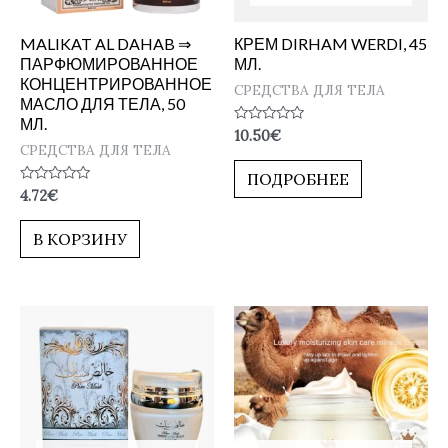
MALIKAT AL DAHAB ⇒
КРЕМ DIRHAM WERDI, 45
ПАРФЮМИРОВАННОЕ
МЛ.
КОНЦЕНТРИРОВАННОЕ
СРЕДСТВА ДЛЯ ТЕЛА
МАСЛО ДЛЯ ТЕЛА, 50
МЛ.
Оценка
10.50
€
0
СРЕДСТВА ДЛЯ ТЕЛА
из
5
ПОДРОБНЕЕ
Оценка
4.72
€
0
из
5
В КОРЗИНУ