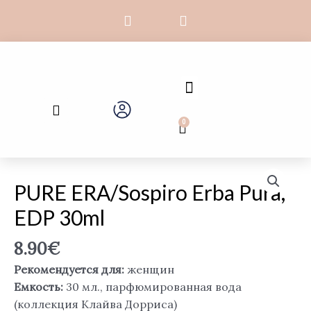
Перейти
F
I
к
a
n
c
s
содержимому
e
t
b
a
o
g
Menu
o
r
Search
k
a
-
m
0
Cart
f
PURE ERA/Sospiro Erba Pura,
EDP 30ml
8.90
€
Рекомендуется для:
женщин
Емкость:
30 мл., парфюмированная вода
(коллекция Клайва Дорриса)