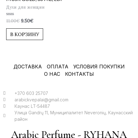
Духи для женщин
Оценка
11.00
€
9.50
€
0
из
5
В КОРЗИНУ
ДОСТАВКА
ОПЛАТА
УСЛОВИЯ ПОКУПКИ
О НАС
КОНТАКТЫ
+370 603 25707
arabickvepalai@gmail.com
Каунас LT-54487
Улица Gandrų 11, Муниципалитет Neveronių, Каунасский
район
Arabic Perfume - RYHANA