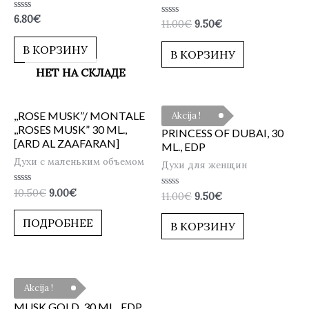
Оценка
6.80
€
Оценка
11.00
€
9.50
€
0
0
из
из
5
В КОРЗИНУ
5
В КОРЗИНУ
НЕТ НА СКЛАДЕ
,,ROSE MUSK”/ MONTALE
Akcija !
,,ROSES MUSK” 30 ML.,
PRINCESS OF DUBAI, 30
[ARD AL ZAAFARAN]
ML., EDP
Духи с маленьким объемом
Духи для женщин
Оценка
10.50
€
9.00
€
Оценка
11.00
€
9.50
€
0
0
из
из
5
ПОДРОБНЕЕ
5
В КОРЗИНУ
Akcija !
MUSK GOLD, 30 ML., EDP