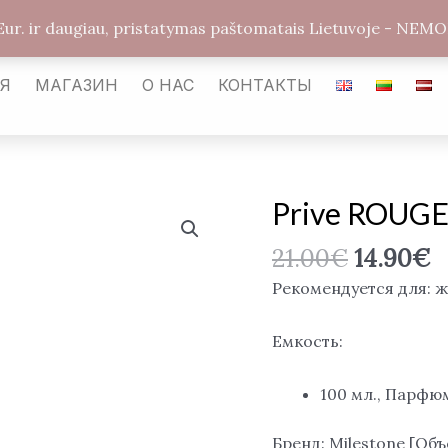
arabickvepalai@gmail.com
Каунас LT-54487
Улиц
Eur. ir daugiau, pristatymas paštomatais Lietuvoje - 
АЯ
МАГАЗИН
О НАС
КОНТАКТЫ
Prive ROUGE
Количество
товара
21.00
€
14.90
€
Prive
ROUGE,
Рекомендуется для: 
EDP
Емкость:
100 мл., Парфю
Бренд: Milestone [О