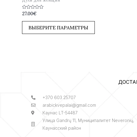
Оценка
27.00
€
0
из
5
ВЫБЕРИТЕ ПАРАМЕТРЫ
ДОСТА
+370 603 25707
arabickvepalai@gmail.com
Каунас LT-54487
Улица Gandrų 11, Муниципалитет Neveronių,
Каунасский район