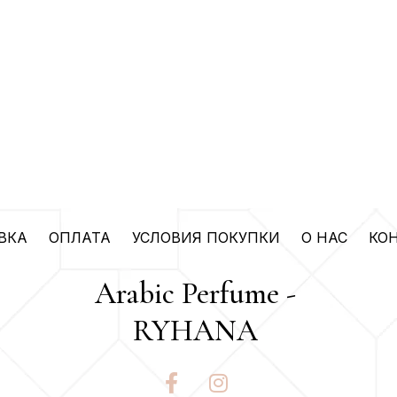
ВКА
ОПЛАТА
УСЛОВИЯ ПОКУПКИ
О НАС
КО
Arabic Perfume -
RYHANA
F
I