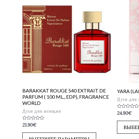
BARAKKAT ROUGE 540 EXTRAIT DE
YARA (LAD
PARFUM ( 100 ML., EDP), FRAGRANCE
Духи для
WORLD
Духи для женщин
Оценка
24.90
€
0
из
Оценка
21.90
€
5
ВЫБЕ
0
из
5