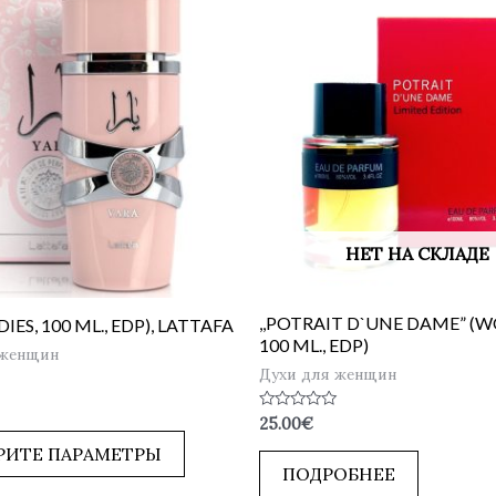
НЕТ НА СКЛАДЕ
,,POTRAIT D`UNE DAME” (
IES, 100 ML., EDP), LATTAFA
100 ML., EDP)
 женщин
Духи для женщин
Оценка
25.00
€
0
из
РИТЕ ПАРАМЕТРЫ
5
ПОДРОБНЕЕ