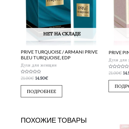
НЕТ НА СКЛАДЕ
PRIVE TURQUOISE / ARMANI PRIVE
PRIVE PI
BLEU TURQUOISE, EDP
Духи для
Духи для женщин
Оценка
21.00
€
14.
0
Оценка
21.00
€
14.90
€
из
0
5
из
ПОДР
5
ПОДРОБНЕЕ
ПОХОЖИЕ ТОВАРЫ