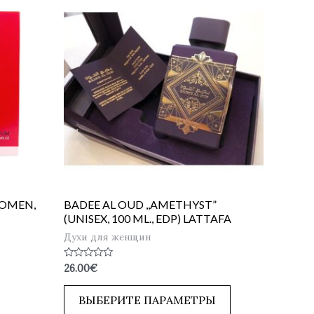
WOMEN,
BADEE AL OUD ,,AMETHYST”
(UNISEX, 100 ML., EDP) LATTAFA
Духи для женщин
Оценка
26.00
€
0
из
5
ВЫБЕРИТЕ ПАРАМЕТРЫ