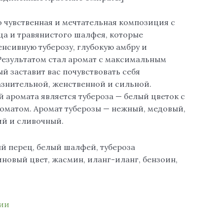
то чувственная и мечтательная композиция с
ца и травянистого шалфея, которые
нсивную туберозу, глубокую амбру и
Результатом стал аромат с максимальным
й заставит вас почувствовать себя
знительной, женственной и сильной.
аромата является тубероза — белый цветок с
оматом. Аромат туберозы — нежный, медовый,
й и сливочный.
ый перец, белый шалфей, тубероза
новый цвет, жасмин, иланг-иланг, бензоин,
чии