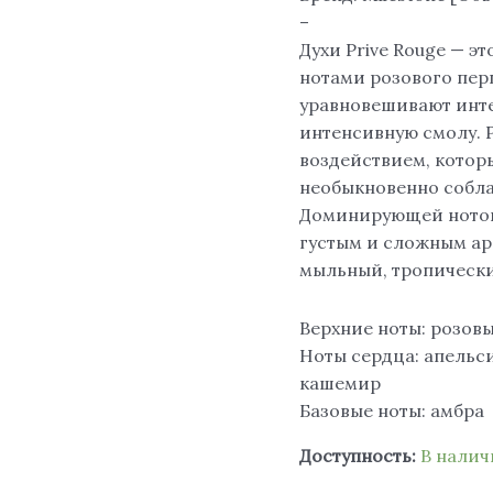
–
Духи Prive Rouge — э
нотами розового пер
уравновешивают инте
интенсивную смолу. 
воздействием, которы
необыкновенно собла
Доминирующей нотой 
густым и сложным ар
мыльный, тропически
Верхние ноты: розов
Ноты сердца: апельси
кашемир
Базовые ноты: амбра
Доступность:
В нали