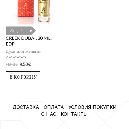
Akcija !
CREEK DUBAI, 30 ML.,
EDP
Духи для женщин
Оценка
11.00
€
9.50
€
0
из
5
В КОРЗИНУ
ДОСТАВКА
ОПЛАТА
УСЛОВИЯ ПОКУПКИ
О НАС
КОНТАКТЫ