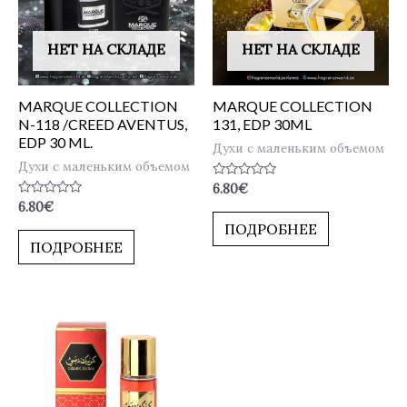
НЕТ НА СКЛАДЕ
НЕТ НА СКЛАДЕ
MARQUE COLLECTION
MARQUE COLLECTION
N-118 /CREED AVENTUS,
131, EDP 30ML
EDP 30 ML.
Духи с маленьким объемом
Духи с маленьким объемом
Оценка
6.80
€
0
Оценка
6.80
€
из
0
5
ПОДРОБНЕЕ
из
5
ПОДРОБНЕЕ