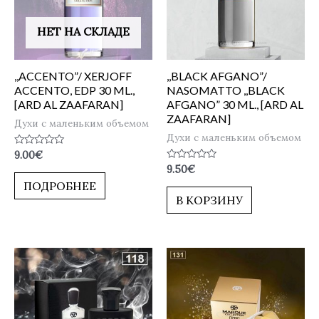
НЕТ НА СКЛАДЕ
,,ACCENTO”/ XERJOFF
,,BLACK AFGANO”/
ACCENTO, EDP 30 ML.,
NASOMATTO ,,BLACK
[ARD AL ZAAFARAN]
AFGANO” 30 ML., [ARD AL
ZAAFARAN]
Духи с маленьким объемом
Духи с маленьким объемом
Оценка
9.00
€
0
Оценка
9.50
€
из
0
5
ПОДРОБНЕЕ
из
5
В КОРЗИНУ