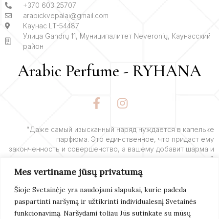
+370 603 25707
arabickvepalai@gmail.com
Каунас LT-54487
Улица Gandrų 11, Муниципалитет Neveronių, Каунасский
район
Arabic Perfume - RYHANA
F
I
a
n
c
s
e
t
“Даже самый изысканный наряд нуждается в капельке
парфюма. Это единственное, что придаст ему
b
a
законченность и совершенство, а вашему добавит шарма и
o
g
очарования”.
o
r
Mes vertiname jūsų privatumą
k
a
– Ив Сен-Лоран
-
m
Šioje Svetainėje yra naudojami slapukai, kurie padeda
f
paspartinti naršymą ir užtikrinti individualesnį Svetainės
Подробнее
funkcionavimą. Naršydami toliau Jūs sutinkate su mūsų