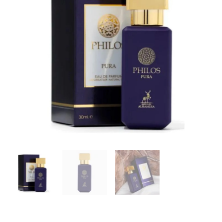
/
Sospiro
Erba
Pura
Xerjoff
,
EDP
30
ml.