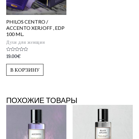
PHILOS CENTRO /
ACCENTO XERJOFF , EDP
100 ML.
Духи для женщин
Оценка
19.00
€
0
из
5
В КОРЗИНУ
ПОХОЖИЕ ТОВАРЫ