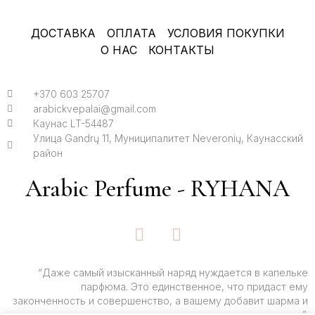
ДОСТАВКА
ОПЛАТА
УСЛОВИЯ ПОКУПКИ
О НАС
КОНТАКТЫ
+370 603 25707
arabickvepalai@gmail.com
Каунас LT-54487
Улица Gandrų 11, Муниципалитет Neveronių, Каунасский
район
Arabic Perfume - RYHANA
F
I
a
n
c
s
e
t
“Даже самый изысканный наряд нуждается в капельке
парфюма. Это единственное, что придаст ему
b
a
законченность и совершенство, а вашему добавит шарма и
o
g
очарования”.