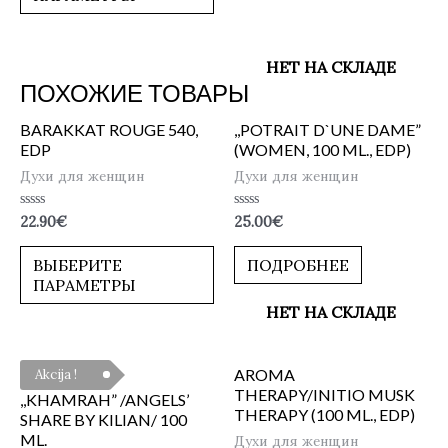
НЕТ НА СКЛАДЕ
ПОХОЖИЕ ТОВАРЫ
BARAKKAT ROUGE 540,
,,POTRAIT D`UNE DAME”
EDP
(WOMEN, 100 ML., EDP)
Духи для женщин
Духи для женщин
Оценка
Оценка
22.90
€
25.00
€
0
0
из
из
5
5
ВЫБЕРИТЕ
ПОДРОБНЕЕ
ПАРАМЕТРЫ
НЕТ НА СКЛАДЕ
AROMA
Akcija !
THERAPY/INITIO MUSK
,,KHAMRAH” /ANGELS’
THERAPY (100 ML., EDP)
SHARE BY KILIAN/ 100
ML.
Духи для женщин