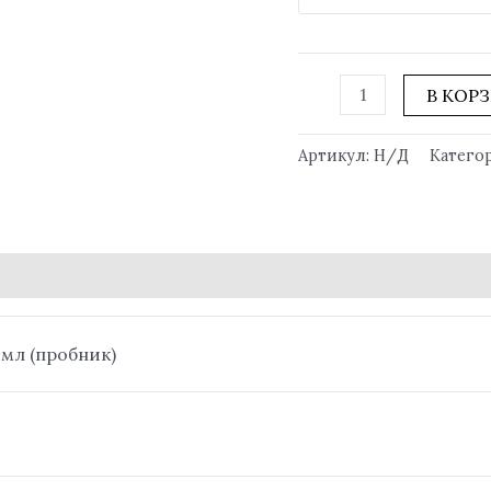
В КОР
Артикул:
Н/Д
Катего
5 мл (пробник)