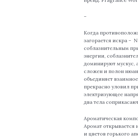
100
ml.
–
Когда противоположн
загорается искра – N
соблазнительным пр
энергии, соблазните
доминируют мускус, а
сложен и полон нюанс
объединяет взаимное
прекрасно уловил пр
электризующее напря
два тела соприкасают
Ароматическая комп
Аромат открывается
и цветов горького а