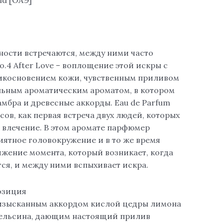
ости встречаются, между ними часто
o.4 After Love – воплощение этой искры с
икосновением кожи, чувственным приливом
льным ароматическим ароматом, в котором
мбра и древесные аккорды. Eau de Parfum
ов, как первая встреча двух людей, которых
 влечение. В этом аромате парфюмер
иятное головокружение и в то же время
жение момента, который возникает, когда
ся, и между ними вспыхивает искра.
озиция
 изысканным аккордом кислой цедры лимона
пельсина, дающим настоящий прилив