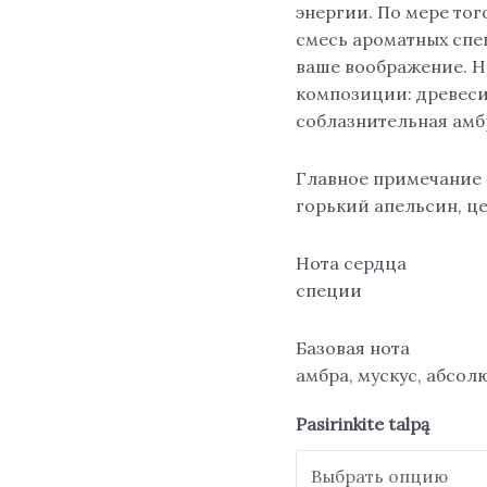
энергии. По мере тог
смесь ароматных спе
ваше воображение. Н
композиции: древеси
соблазнительная амб
Главное примечание
горький апельсин, ц
Нота сердца
специи
Базовая нота
амбра, мускус, абсол
Pasirinkite talpą