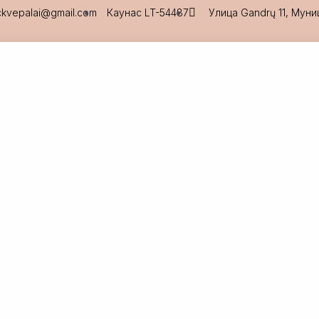
ckvepalai@gmail.com
Каунас LT-54487
Улица Gandrų 11, Мун