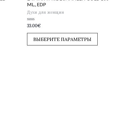
ML., EDP
Духи для женщин
Оценка
33.00
€
0
из
5
ВЫБЕРИТЕ ПАРАМЕТРЫ