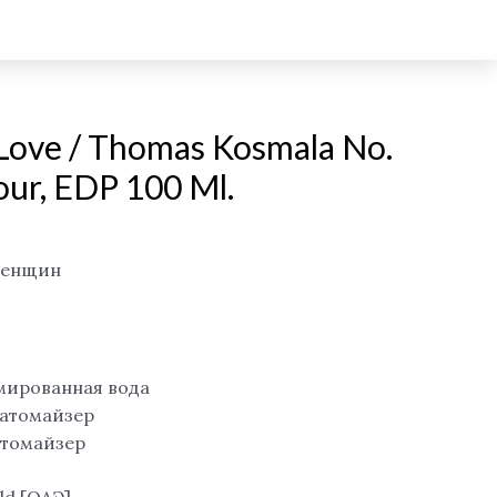
Love / Thomas Kosmala No.
our, EDP 100 Ml.
женщин
мированная вода
/атомайзер
атомайзер
ld [ОАЭ]