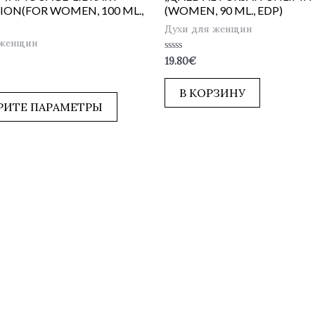
ION(FOR WOMEN, 100 ML.,
(WOMEN, 90 ML., EDP)
Духи для женщин
 женщин
Оценка
19.80
€
0
из
5
В КОРЗИНУ
РИТЕ ПАРАМЕТРЫ