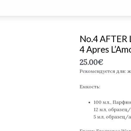
No.4 AFTER 
Количество
товара
4 Apres L’Am
No.4
AFTER
25.00
€
Love
Рекомендуется для: 
/
Thomas
Емкость:
Kosmala
No.
100 мл., Парфю
4
12 мл, образец
Apres
5 мл, образец/
L'Amour,
EDP
Бренд: Fragrance Wor