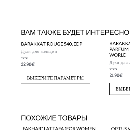
ВАМ ТАКЖЕ БУДЕТ ИНТЕРЕСНО
BARAKKA
BARAKKAT ROUGE 540, EDP
PARFUM (
Духи для женщин
WORLD
Духи для
Оценка
22.90
€
0
из
Оценка
21.90
€
5
ВЫБЕРИТЕ ПАРАМЕТРЫ
0
из
5
ВЫБЕ
ПОХОЖИЕ ТОВАРЫ
,,FAKHAR” LATTAFA (FOR WOMEN,
,,OPTUS