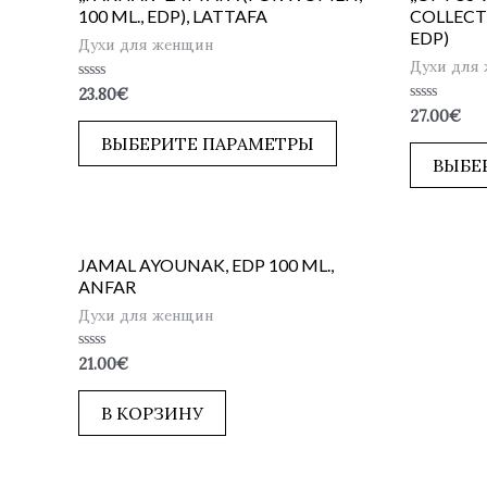
100 ML., EDP), LATTAFA
COLLECT
EDP)
Духи для женщин
Духи для
Оценка
23.80
€
0
Оценка
27.00
€
из
0
5
ВЫБЕРИТЕ ПАРАМЕТРЫ
из
5
ВЫБЕ
JAMAL AYOUNAK, EDP 100 ML.,
ANFAR
Духи для женщин
Оценка
21.00
€
0
из
5
В КОРЗИНУ