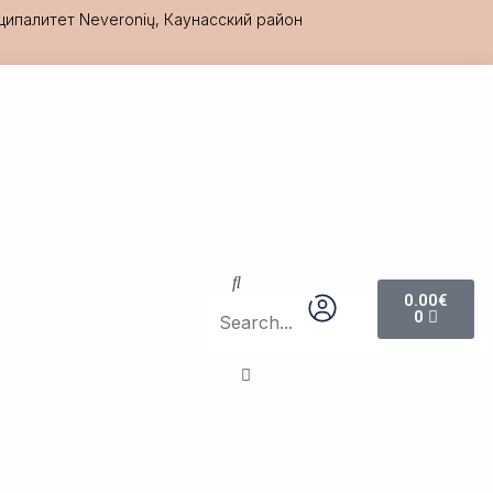
иципалитет Neveronių, Каунасский район
Search
Search
Cart
0.00
€
0
Close
this
search
box.