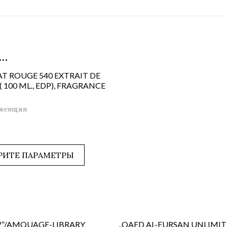
…
T ROUGE 540 EXTRAIT DE
 100 ML., EDP), FRAGRANCE
 женщин
РИТЕ ПАРАМЕТРЫ
 V”/AMOUAGE-LIBRARY
,,QAED AL-FURSAN UNLIMIT