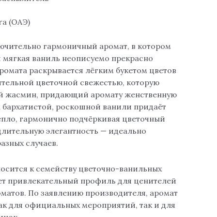
ra (ОАЭ)
лючительно гармоничный аромат, в котором
и мягкая ваниль неописуемо прекрасно
аромата раскрывается лёгким букетом цветов
ительной цветочной свежестью, которую
ый жасмин, придающий аромату женственную
а бархатистой, роскошной ванили придаёт
епло, гармонично подчёркивая цветочный
 длительную элегантность — идеально
азных случаев.
носится к семейству цветочно-ванильных
ет привлекательный профиль для ценителей
матов. По заявлению производителя, аромат
ак для официальных мероприятий, так и для
инок.