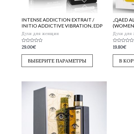
INTENSE ADDICTION EXTRAIT /
,,QAED 
INITIO ADDICTIVE VIBRATION, EDP
(WOMEN, 
Духи для женщин
Духи для
Оценка
Оценка
29.00
€
19.80
€
0
0
из
из
5
5
ВЫБЕРИТЕ ПАРАМЕТРЫ
В КО