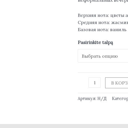
Верхняя нота: цветы 
Средняя нота: жасми
Базовая нота: ваниль
Pasirinkite talpą
В КОР
Артикул:
Н/Д
Катего