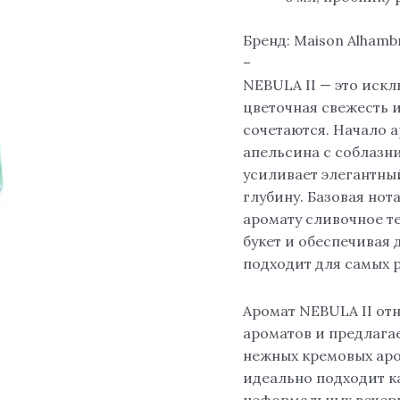
Бренд: Maison Alhamb
–
NEBULA II — это иск
цветочная свежесть 
сочетаются. Начало 
апельсина с соблазн
усиливает элегантн
глубину. Базовая нот
аромату сливочное т
букет и обеспечивая
подходит для самых р
Аромат NEBULA II от
ароматов и предлага
нежных кремовых аро
идеально подходит к
неформальных вечер