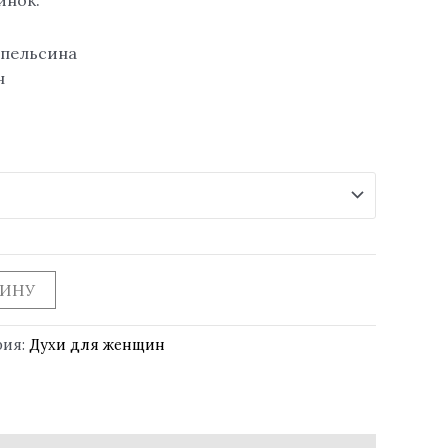
апельсина
н
ЗИНУ
рия:
Духи для женщин