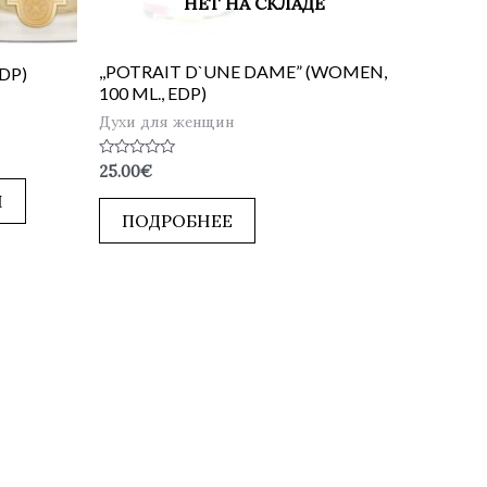
НЕТ НА СКЛАДЕ
,,POTRAIT D`UNE DAME” (WOMEN,
EDP)
100 ML., EDP)
Духи для женщин
Оценка
25.00
€
0
из
Ы
5
ПОДРОБНЕЕ