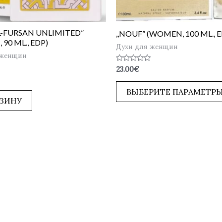
AL-FURSAN UNLIMITED”
,,NOUF” (WOMEN, 100 ML., 
90 ML., EDP)
Духи для женщин
 женщин
Оценка
23.00
€
0
из
5
ВЫБЕРИТЕ ПАРАМЕТР
РЗИНУ