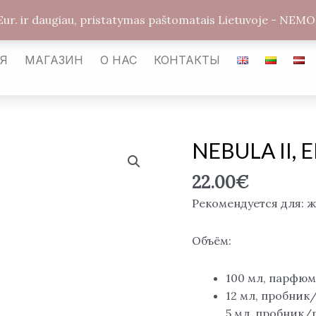
arabickvepalai@gmail.com
Каунас LT-54487
Улиц
Eur. ir daugiau, pristatymas paštomatais Lietuvoje - 
АЯ
МАГАЗИН
О НАС
КОНТАКТЫ
NEBULA II, 
Количество
товара
22.00
€
NEBULA
II,
Рекомендуется для: 
EDP
Объём:
100 мл, парфюм
12 мл, пробник
5 мл, пробник