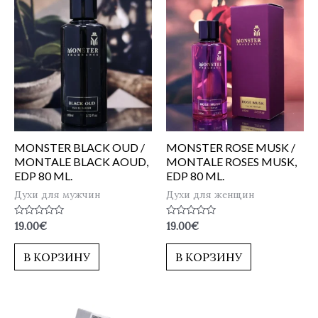
MONSTER BLACK OUD /
MONSTER ROSE MUSK /
MONTALE BLACK AOUD,
MONTALE ROSES MUSK,
EDP 80 ML.
EDP 80 ML.
Духи для мужчин
Духи для женщин
Оценка
Оценка
19.00
€
19.00
€
0
0
из
из
5
5
В КОРЗИНУ
В КОРЗИНУ