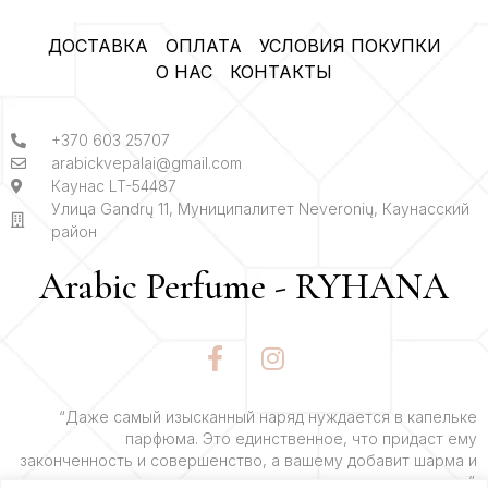
ДОСТАВКА
ОПЛАТА
УСЛОВИЯ ПОКУПКИ
О НАС
КОНТАКТЫ
+370 603 25707
arabickvepalai@gmail.com
Каунас LT-54487
Улица Gandrų 11, Муниципалитет Neveronių, Каунасский
район
Arabic Perfume - RYHANA
F
I
a
n
c
s
e
t
“Даже самый изысканный наряд нуждается в капельке
парфюма. Это единственное, что придаст ему
b
a
законченность и совершенство, а вашему добавит шарма и
o
g
очарования”.