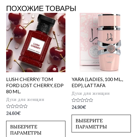
ПОХОЖИЕ ТОВАРЫ
LUSH CHERRY/ TOM
YARA (LADIES, 100 ML.,
FORD LOST CHERRY, EDP
EDP), LATTAFA
80 ML.
Духи для женщин
Духи для женщин
Оценка
24.90
€
0
Оценка
24.60
€
из
0
5
ВЫБЕРИТЕ
из
5
ВЫБЕРИТЕ
ПАРАМЕТРЫ
ПАРАМЕТРЫ