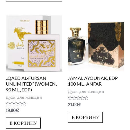
,,QAED AL-FURSAN
JAMAL AYOUNAK, EDP
UNLIMITED” (WOMEN,
100 ML., ANFAR
90 ML., EDP)
Духи для женщин
Духи для женщин
Оценка
21.00
€
0
Оценка
19.80
€
из
0
5
В КОРЗИНУ
из
5
В КОРЗИНУ