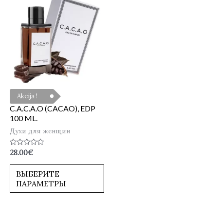
Akcija !
C.A.C.A.O (CACAO), EDP
100 ML.
Духи для женщин
Оценка
28.00
€
0
из
5
ВЫБЕРИТЕ
ПАРАМЕТРЫ