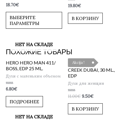
Оценка
18.70
€
Оценка
19.80
€
0
0
из
из
5
5
ВЫБЕРИТЕ
В КОРЗИНУ
ПАРАМЕТРЫ
НЕТ НА СКЛАДЕ
ПОХОЖИЕ ТОВАРЫ
HERO HERO MAN 411/
Akcija !
BOSS, EDP 25 ML.
CREEK DUBAI, 30 ML.,
EDP
Духи с маленьким объемом
Духи для женщин
Оценка
6.80
€
0
Оценка
11.00
€
9.50
€
из
0
5
ПОДРОБНЕЕ
из
5
В КОРЗИНУ
НЕТ НА СКЛАДЕ