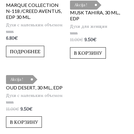
MARQUE COLLECTION
Akcija !
N-118 /CREED AVENTUS,
MUSK TAHIRA, 30 ML.,
EDP 30 ML.
EDP
Духи с маленьким объемом
Духи для женщин
Оценка
6.80
€
Оценка
11.00
€
9.50
€
0
0
из
из
5
ПОДРОБНЕЕ
5
В КОРЗИНУ
Akcija !
OUD DESERT, 30 ML., EDP
Духи с маленьким объемом
Оценка
11.00
€
9.50
€
0
из
5
В КОРЗИНУ