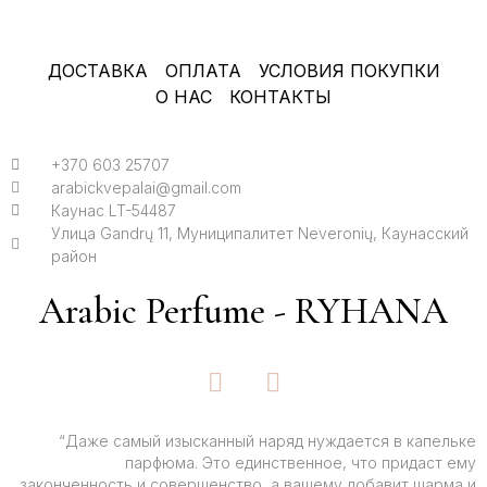
ДОСТАВКА
ОПЛАТА
УСЛОВИЯ ПОКУПКИ
О НАС
КОНТАКТЫ
+370 603 25707
arabickvepalai@gmail.com
Каунас LT-54487
Улица Gandrų 11, Муниципалитет Neveronių, Каунасский
район
Arabic Perfume - RYHANA
F
I
a
n
c
s
e
t
“Даже самый изысканный наряд нуждается в капельке
парфюма. Это единственное, что придаст ему
b
a
законченность и совершенство, а вашему добавит шарма и