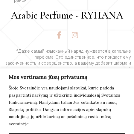
район
Arabic Perfume - RYHANA
F
I
a
n
c
s
e
t
“Даже самый изысканный наряд нуждается в капельке
парфюма. Это единственное, что придаст ему
b
a
законченность и совершенство, а вашему добавит шарма и
o
g
очарования”.
o
r
Mes vertiname jūsų privatumą
k
a
– Ив Сен-Лоран
-
m
Šioje Svetainėje yra naudojami slapukai, kurie padeda
f
paspartinti naršymą ir užtikrinti individualesnį Svetainės
Подробнее
funkcionavimą. Naršydami toliau Jūs sutinkate su mūsų
Slapukų politika. Daugiau informacijos apie slapukų
naudojimą, jų užblokavimą ar pašalinimą rasite mūsų
svetainėje.
© 2022 Arabic Perfume. Все Права Защищены.