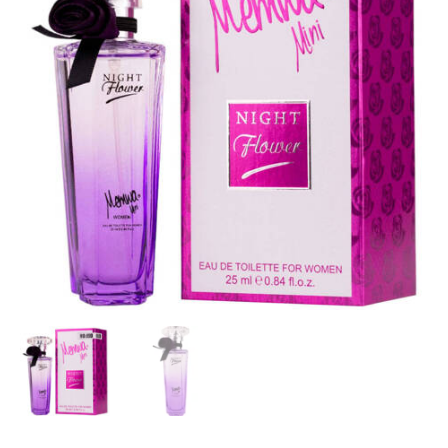
N-
159
[Night
Flower]/Lancome
Midnight
Rose
,
EDP
25
ml.