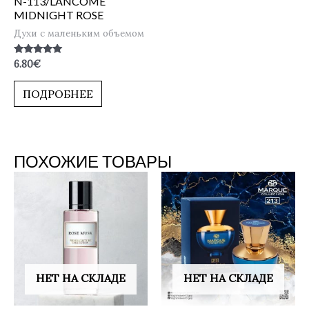
N-113/LANCOME
MIDNIGHT ROSE
Духи с маленьким объемом
Оценка
6.80
€
5.00
из 5
ПОДРОБНЕЕ
ПОХОЖИЕ ТОВАРЫ
НЕТ НА СКЛАДЕ
НЕТ НА СКЛАДЕ