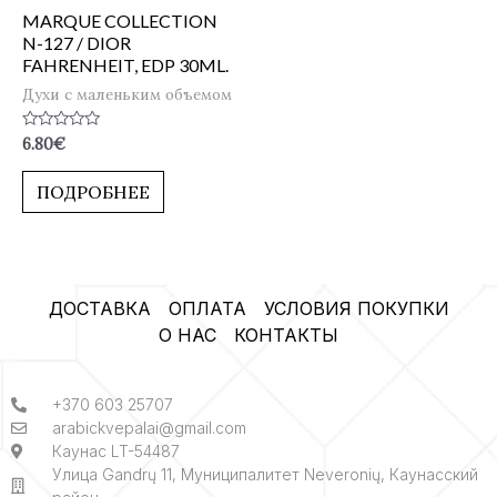
MARQUE COLLECTION
N-127 / DIOR
FAHRENHEIT, EDP 30ML.
Духи с маленьким объемом
Оценка
6.80
€
0
из
5
ПОДРОБНЕЕ
ДОСТАВКА
ОПЛАТА
УСЛОВИЯ ПОКУПКИ
О НАС
КОНТАКТЫ
+370 603 25707
arabickvepalai@gmail.com
Каунас LT-54487
Улица Gandrų 11, Муниципалитет Neveronių, Каунасский