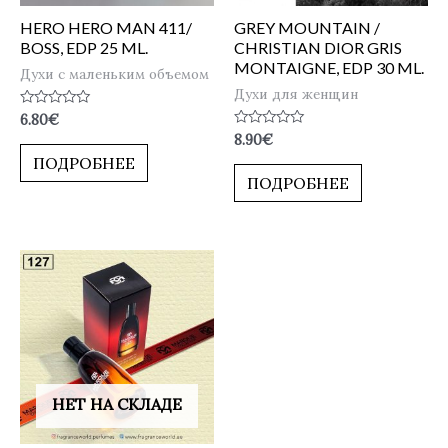
HERO HERO MAN 411/
GREY MOUNTAIN /
BOSS, EDP 25 ML.
CHRISTIAN DIOR GRIS
MONTAIGNE, EDP 30 ML.
Духи с маленьким объемом
Духи для женщин
Оценка
6.80
€
0
Оценка
8.90
€
из
0
5
ПОДРОБНЕЕ
из
5
ПОДРОБНЕЕ
НЕТ НА СКЛАДЕ