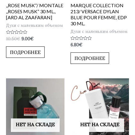
,,ROSE MUSK”/ MONTALE
MARQUE COLLECTION
,,ROSES MUSK” 30 ML.,
213/ VERSACE DYLAN
[ARD AL ZAAFARAN]
BLUE POUR FEMME, EDP
30 ML.
Духи с маленьким объемом
Духи с маленьким объемом
Оценка
10.50
€
9.00
€
0
Оценка
6.80
€
из
0
5
ПОДРОБНЕЕ
из
5
ПОДРОБНЕЕ
НЕТ НА СКЛАДЕ
НЕТ НА СКЛАДЕ