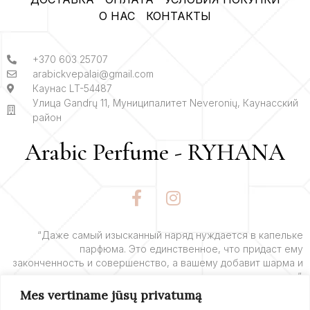
О НАС
КОНТАКТЫ
+370 603 25707
arabickvepalai@gmail.com
Каунас LT-54487
Улица Gandrų 11, Муниципалитет Neveronių, Каунасский
район
Arabic Perfume - RYHANA
F
I
a
n
c
s
e
t
“Даже самый изысканный наряд нуждается в капельке
парфюма. Это единственное, что придаст ему
b
a
законченность и совершенство, а вашему добавит шарма и
o
g
очарования”.
o
r
Mes vertiname jūsų privatumą
k
a
– Ив Сен-Лоран