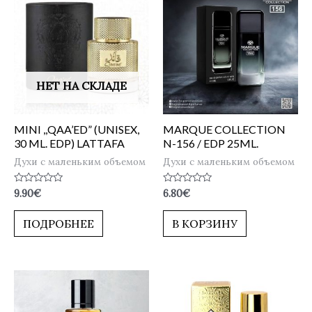
НЕТ НА СКЛАДЕ
MINI ,,QAA’ED” (UNISEX,
MARQUE COLLECTION
30 ML. EDP) LATTAFA
N-156 / EDP 25ML.
Духи с маленьким объемом
Духи с маленьким объемом
Оценка
Оценка
9.90
€
6.80
€
0
0
из
из
5
5
ПОДРОБНЕЕ
В КОРЗИНУ