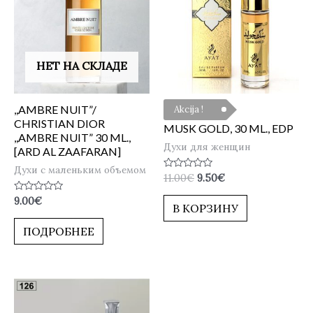
НЕТ НА СКЛАДЕ
,,AMBRE NUIT”/
Akcija !
CHRISTIAN DIOR
MUSK GOLD, 30 ML., EDP
,,AMBRE NUIT” 30 ML.,
Духи для женщин
[ARD AL ZAAFARAN]
Духи с маленьким объемом
Оценка
11.00
€
9.50
€
0
из
Оценка
9.00
€
5
В КОРЗИНУ
0
из
5
ПОДРОБНЕЕ