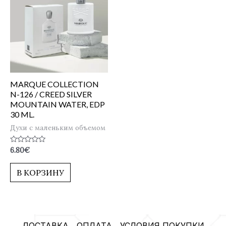
MARQUE COLLECTION
N-126 / CREED SILVER
MOUNTAIN WATER, EDP
30 ML.
Духи с маленьким объемом
Оценка
6.80
€
0
из
5
В КОРЗИНУ
ДОСТАВКА
ОПЛАТА
УСЛОВИЯ ПОКУПКИ