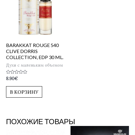
BARAKKAT ROUGE 540
CLIVE DORRIS
COLLECTION, EDP 30 ML.
Духи с маленьким объемом
Оценка
8.90
€
0
из
5
В КОРЗИНУ
ПОХОЖИЕ ТОВАРЫ