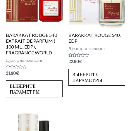
BARAKKAT ROUGE 540
BARAKKAT ROUGE 540,
EXTRAIT DE PARFUM (
EDP
100 ML., EDP),
Духи для женщин
FRAGRANCE WORLD
Духи для женщин
Оценка
22.90
€
0
из
5
Оценка
21.90
€
ВЫБЕРИТЕ
0
ПАРАМЕТРЫ
из
5
ВЫБЕРИТЕ
ПАРАМЕТРЫ