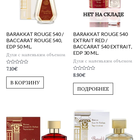
НЕТ НА СКЛАДЕ
BARAKKAT ROUGE 540 /
BARAKKAT ROUGE 540
BACCARAT ROUGE 540,
EXTRAIT RED /
EDP 50 ML.
BACCARAT 540 EXTRAIT,
EDP 30 ML.
Духи с маленьким объемом
Духи с маленьким объемом
Оценка
7.10
€
0
Оценка
8.90
€
из
0
5
В КОРЗИНУ
из
5
ПОДРОБНЕЕ