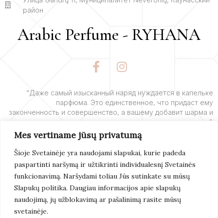
район
Arabic Perfume - RYHANA
F
I
a
n
c
s
e
t
“Даже самый изысканный наряд нуждается в капельке
парфюма. Это единственное, что придаст ему
b
a
законченность и совершенство, а вашему добавит шарма и
o
g
очарования”.
o
r
Mes vertiname jūsų privatumą
k
a
– Ив Сен-Лоран
-
m
Šioje Svetainėje yra naudojami slapukai, kurie padeda
f
paspartinti naršymą ir užtikrinti individualesnį Svetainės
Подробнее
funkcionavimą. Naršydami toliau Jūs sutinkate su mūsų
Slapukų politika. Daugiau informacijos apie slapukų
naudojimą, jų užblokavimą ar pašalinimą rasite mūsų
svetainėje.