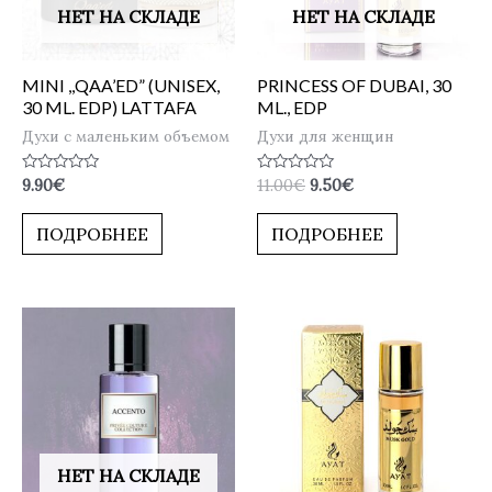
НЕТ НА СКЛАДЕ
НЕТ НА СКЛАДЕ
MINI ,,QAA’ED” (UNISEX,
PRINCESS OF DUBAI, 30
30 ML. EDP) LATTAFA
ML., EDP
Духи с маленьким объемом
Духи для женщин
Оценка
Оценка
9.90
€
11.00
€
9.50
€
0
0
из
из
5
5
ПОДРОБНЕЕ
ПОДРОБНЕЕ
НЕТ НА СКЛАДЕ