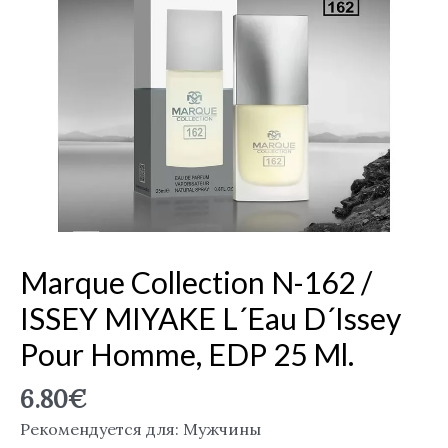
N-
162
/
ISSEY
MIYAKE
L
´Eau
D
´Issey
pour
Homme,
Marque Collection N-162 /
EDP
ISSEY MIYAKE L´Eau D´Issey
25
ml.
Pour Homme, EDP 25 Ml.
6.80
€
Рекомендуется для: Мужчины