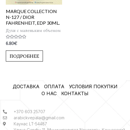
MARQUE COLLECTION
N-127 / DIOR
FAHRENHEIT, EDP 30ML.
Духи с маленьким объемом
Оценка
6.80
€
0
из
5
ПОДРОБНЕЕ
ДОСТАВКА
ОПЛАТА
УСЛОВИЯ ПОКУПКИ
О НАС
КОНТАКТЫ
+370 603 25707
arabickvepalai@gmail.com
Каунас LT-54487
Улица Gandrų 11, Муниципалитет Neveronių, Каунасский