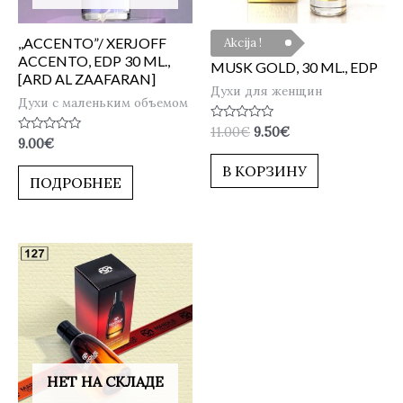
,,ACCENTO”/ XERJOFF
Akcija !
ACCENTO, EDP 30 ML.,
MUSK GOLD, 30 ML., EDP
[ARD AL ZAAFARAN]
Духи для женщин
Духи с маленьким объемом
Оценка
11.00
€
9.50
€
Оценка
0
9.00
€
0
из
из
5
В КОРЗИНУ
5
ПОДРОБНЕЕ
НЕТ НА СКЛАДЕ