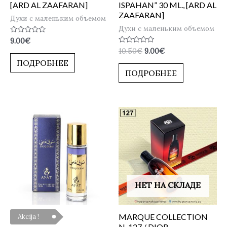
[ARD AL ZAAFARAN]
ISPAHAN” 30 ML., [ARD AL
ZAAFARAN]
Духи с маленьким объемом
Духи с маленьким объемом
Оценка
9.00
€
0
Оценка
10.50
€
9.00
€
из
0
5
ПОДРОБНЕЕ
из
5
ПОДРОБНЕЕ
НЕТ НА СКЛАДЕ
MARQUE COLLECTION
Akcija !
N-127 / DIOR