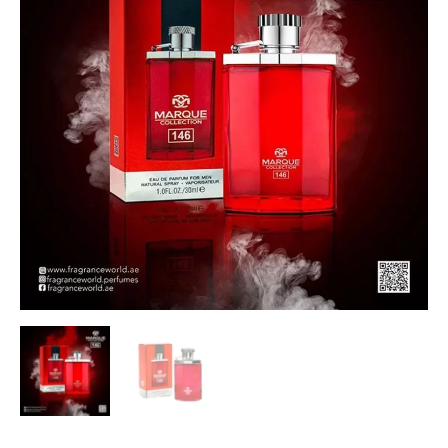
N-
146
/
Dunhill
Desire
Red,
EDP
25
ml.