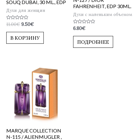
SOUQ DUBAI, 30 ML., EDP
FAHRENHEIT, EDP 30ML.
Духи для женщин
Духи с маленьким объемом
Оценка
11.00
€
9.50
€
0
Оценка
6.80
€
из
0
5
из
В КОРЗИНУ
5
ПОДРОБНЕЕ
MARQUE COLLECTION
N-115 / ALIENMUGLER ,