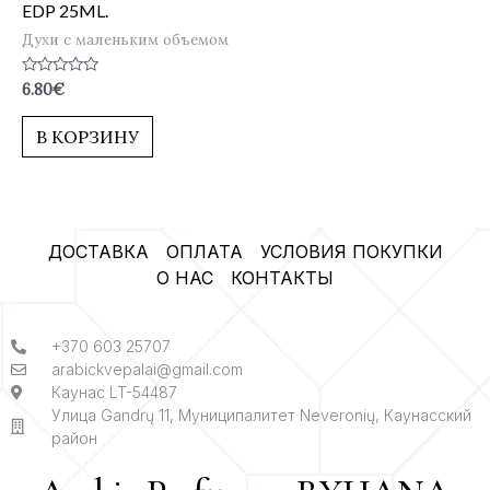
EDP 25ML.
Духи с маленьким объемом
Оценка
6.80
€
0
из
5
В КОРЗИНУ
ДОСТАВКА
ОПЛАТА
УСЛОВИЯ ПОКУПКИ
О НАС
КОНТАКТЫ
+370 603 25707
arabickvepalai@gmail.com
Каунас LT-54487
Улица Gandrų 11, Муниципалитет Neveronių, Каунасский
район