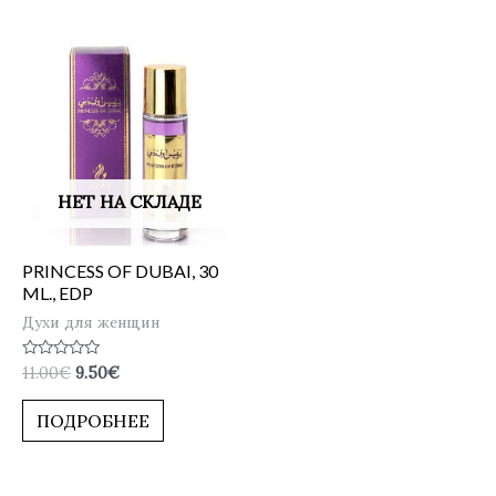
НЕТ НА СКЛАДЕ
PRINCESS OF DUBAI, 30
ML., EDP
Духи для женщин
Оценка
11.00
€
9.50
€
0
из
5
ПОДРОБНЕЕ