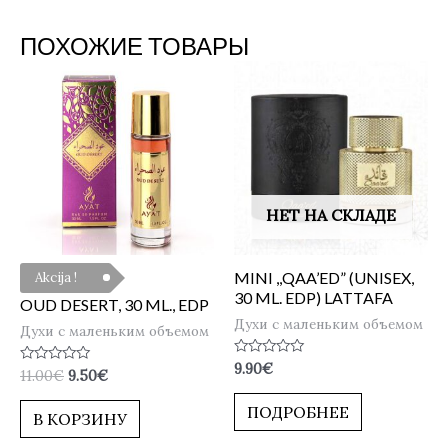
ПОХОЖИЕ ТОВАРЫ
НЕТ НА СКЛАДЕ
MINI ,,QAA’ED” (UNISEX,
Akcija !
30 ML. EDP) LATTAFA
OUD DESERT, 30 ML., EDP
Духи с маленьким объемом
Духи с маленьким объемом
Оценка
9.90
€
Оценка
11.00
€
9.50
€
0
0
из
из
5
ПОДРОБНЕЕ
5
В КОРЗИНУ