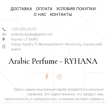
ДОСТАВКА
ОПЛАТА
УСЛОВИЯ ПОКУПКИ
О НАС
КОНТАКТЫ
+370 603 25707
arabickvepalai@gmail.com
Каунас LT-54487
Улица Gandrų 11, Муниципалитет Neveronių, Каунасский
район
Arabic Perfume - RYHANA
F
I
a
n
c
s
e
t
“Даже самый изысканный наряд нуждается в капельке
парфюма. Это единственное, что придаст ему
b
a
законченность и совершенство, а вашему добавит шарма и
o
g
очарования”.