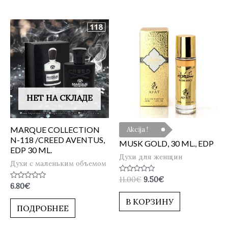
НЕТ НА СКЛАДЕ
MARQUE COLLECTION
Akcija !
N-118 /CREED AVENTUS,
MUSK GOLD, 30 ML., EDP
EDP 30 ML.
Духи для женщин
Духи с маленьким объемом
Оценка
11.00
€
9.50
€
Оценка
0
6.80
€
0
из
из
5
В КОРЗИНУ
5
ПОДРОБНЕЕ