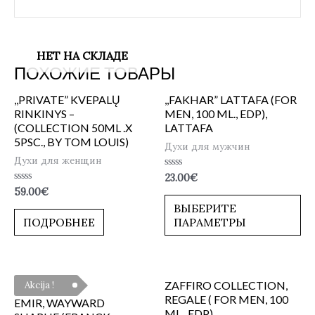
НЕТ НА СКЛАДЕ
ПОХОЖИЕ ТОВАРЫ
,,PRIVATE” KVEPALŲ
,,FAKHAR” LATTAFA (FOR
RINKINYS –
MEN, 100 ML., EDP),
(COLLECTION 50ML .X
LATTAFA
5PSC., BY TOM LOUIS)
Духи для мужчин
Духи для женщин
Оценка
23.00
€
0
Оценка
59.00
€
из
0
5
ВЫБЕРИТЕ
из
5
ПОДРОБНЕЕ
ПАРАМЕТРЫ
ZAFFIRO COLLECTION,
Akcija !
REGALE ( FOR MEN, 100
EMIR, WAYWARD
ML., EDP)