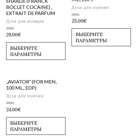
SHARLIE (FRANCK
BOCLET COCAINE) ,
Духи для мужчин
EXTRAIT DE PARFUM
Оценка
Духи для женщин
25.00
€
0
из
5
ВЫБЕРИТЕ
Оценка
29.00
€
0
ПАРАМЕТРЫ
из
5
ВЫБЕРИТЕ
ПАРАМЕТРЫ
,,AVIATOR” (FOR MEN,
100 ML., EDP)
Духи для мужчин
Оценка
24.00
€
0
из
5
ВЫБЕРИТЕ
ПАРАМЕТРЫ