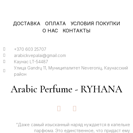
ДОСТАВКА
ОПЛАТА
УСЛОВИЯ ПОКУПКИ
О НАС
КОНТАКТЫ
+370 603 25707
arabickvepalai@gmail.com
Каунас LT-54487
Улица Gandrų 11, Муниципалитет Neveronių, Каунасский
район
Arabic Perfume - RYHANA
F
I
a
n
c
s
e
t
“Даже самый изысканный наряд нуждается в капельке
парфюма. Это единственное, что придаст ему