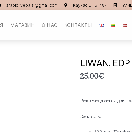
arabickvepalai@gmail.com
Каунас LT-54487
Улиц
АЯ
МАГАЗИН
О НАС
КОНТАКТЫ
LIWAN, EDP 
Количество
товара
25.00
€
LIWAN,
EDP
100
ml.
Рекомендуется для: 
Емкость:
100 мл., Парфю