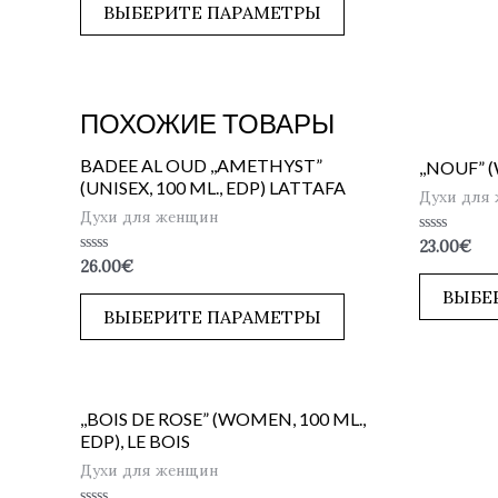
5
ВЫБЕРИТЕ ПАРАМЕТРЫ
ПОХОЖИЕ ТОВАРЫ
BADEE AL OUD ,,AMETHYST”
,,NOUF” 
(UNISEX, 100 ML., EDP) LATTAFA
Духи для
Духи для женщин
Оценка
23.00
€
0
Оценка
26.00
€
из
0
5
из
ВЫБЕ
5
ВЫБЕРИТЕ ПАРАМЕТРЫ
,,BOIS DE ROSE” (WOMEN, 100 ML.,
EDP), LE BOIS
Духи для женщин