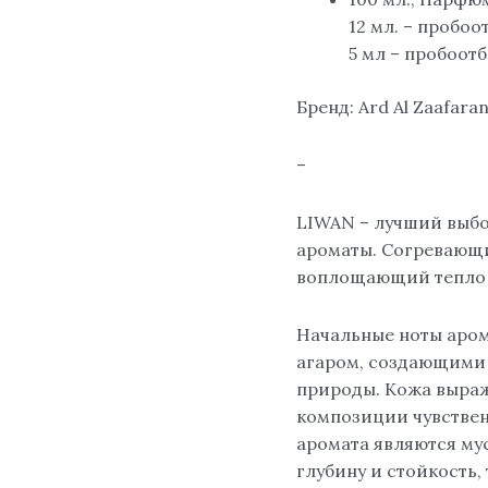
12 мл. – пробо
5 мл – пробоот
Бренд: Ard Al Zaafara
–
LIWAN – лучший выбор
ароматы. Согревающи
воплощающий тепло и
Начальные ноты аром
агаром, создающими 
природы. Кожа выраж
композиции чувстве
аромата являются му
глубину и стойкость,