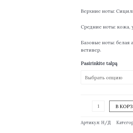
Верхние ноты: Сицил
Средние ноты: кожа, у
Базовые ноты: белая 
ветивер.
Pasirinkite talpą
В КОР
Артикул:
Н/Д
Катего