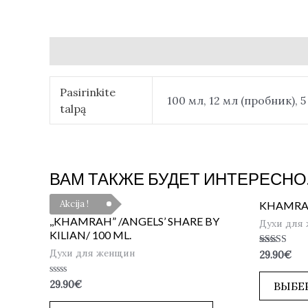
Детали
Pasirinkite
100 мл, 12 мл (пробник), 
talpą
ВАМ ТАКЖЕ БУДЕТ ИНТЕРЕСНО
Akcija !
KHAMRAH
,,KHAMRAH” /ANGELS’ SHARE BY
Духи для
KILIAN/ 100 ML.
Духи для женщин
Оценка
29.90
€
5.00
из 5
Оценка
29.90
€
ВЫБЕ
0
из