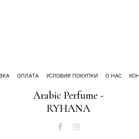
ВКА
ОПЛАТА
УСЛОВИЯ ПОКУПКИ
О НАС
КО
Arabic Perfume -
RYHANA
F
I
a
n