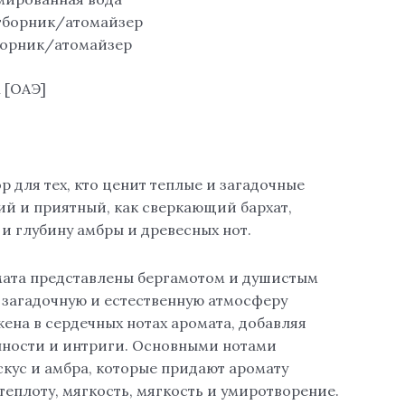
отборник/атомайзер
борник/атомайзер
n [ОАЭ]
 для тех, кто ценит теплые и загадочные
й и приятный, как сверкающий бархат,
 глубину амбры и древесных нот.
ата представлены бергамотом и душистым
загадочную и естественную атмосферу
ена в сердечных нотах аромата, добавляя
нности и интриги. Основными нотами
скус и амбра, которые придают аромату
 теплоту, мягкость, мягкость и умиротворение.