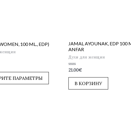
JAMAL AYOUNAK, EDP 100 M
(WOMEN, 100 ML., EDP)
ANFAR
 женщин
Духи для женщин
Оценка
21.00
€
0
из
РИТЕ ПАРАМЕТРЫ
5
В КОРЗИНУ