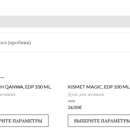
5 мл (пробник)
…
 QANWA, EDP 100 ML.
KISMET MAGIC, EDP 100 ML
 женщин
Духи для женщин
Оценка
24.00
€
0
из
5
РИТЕ ПАРАМЕТРЫ
ВЫБЕРИТЕ ПАРАМЕТР