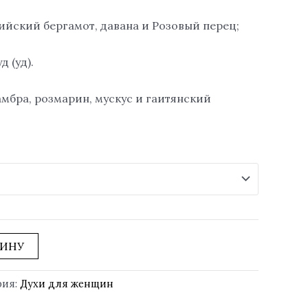
ийский бергамот, давана и Розовый перец;
д (уд).
амбра, розмарин, мускус и гаитянский
ЗИНУ
рия:
Духи для женщин