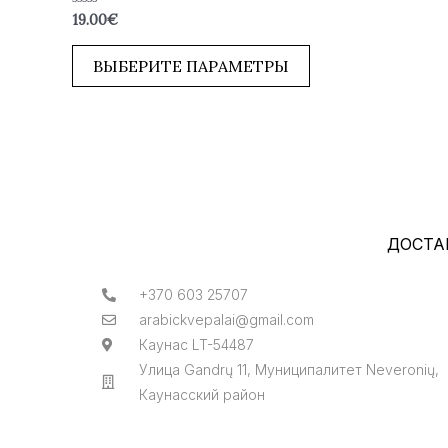
Оценка
19.00
€
0
из
5
ВЫБЕРИТЕ ПАРАМЕТРЫ
ДОСТА
+370 603 25707
arabickvepalai@gmail.com
Каунас LT-54487
Улица Gandrų 11, Муниципалитет Neveronių,
Каунасский район