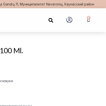
а Gandrų 11, Муниципалитет Neveronių, Каунасский район
Search
0
Cart
100 Ml.
женщин
мированная вода