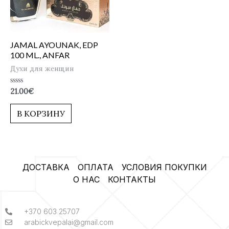
JAMAL AYOUNAK, EDP
100 ML., ANFAR
Духи для женщин
Оценка
21.00
€
0
из
5
В КОРЗИНУ
ДОСТАВКА
ОПЛАТА
УСЛОВИЯ ПОКУПКИ
О НАС
КОНТАКТЫ
+370 603 25707
arabickvepalai@gmail.com