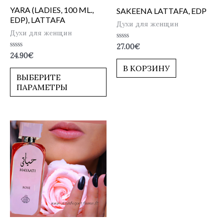
YARA (LADIES, 100 ML.,
SAKEENA LATTAFA, EDP
EDP), LATTAFA
Духи для женщин
Духи для женщин
Оценка
27.00
€
0
Оценка
24.90
€
из
0
5
В КОРЗИНУ
из
5
ВЫБЕРИТЕ
ПАРАМЕТРЫ