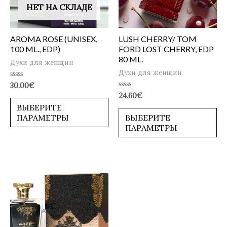
НЕТ НА СКЛАДЕ
AROMA ROSE (UNISEX,
LUSH CHERRY/ TOM
100 ML., EDP)
FORD LOST CHERRY, EDP
80 ML.
Духи для женщин
Духи для женщин
Оценка
30.00
€
0
Оценка
24.60
€
из
0
5
ВЫБЕРИТЕ
из
5
ПАРАМЕТРЫ
ВЫБЕРИТЕ
ПАРАМЕТРЫ