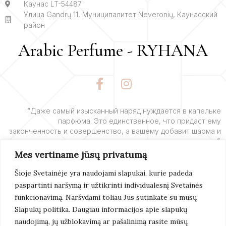
Каунас LT-54487
Улица Gandrų 11, Муниципалитет Neveronių, Каунасский
район
Arabic Perfume - RYHANA
F
I
a
n
c
s
e
t
“Даже самый изысканный наряд нуждается в капельке
парфюма. Это единственное, что придаст ему
b
a
законченность и совершенство, а вашему добавит шарма и
o
g
очарования”.
o
r
Mes vertiname jūsų privatumą
k
a
– Ив Сен-Лоран
-
m
Šioje Svetainėje yra naudojami slapukai, kurie padeda
f
paspartinti naršymą ir užtikrinti individualesnį Svetainės
Подробнее
funkcionavimą. Naršydami toliau Jūs sutinkate su mūsų
Slapukų politika. Daugiau informacijos apie slapukų
naudojimą, jų užblokavimą ar pašalinimą rasite mūsų