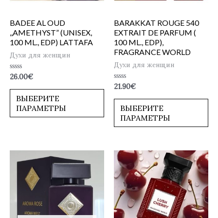
BADEE AL OUD
BARAKKAT ROUGE 540
,,AMETHYST” (UNISEX,
EXTRAIT DE PARFUM (
100 ML., EDP) LATTAFA
100 ML., EDP),
FRAGRANCE WORLD
Духи для женщин
Духи для женщин
Оценка
26.00
€
0
Оценка
21.90
€
из
0
5
ВЫБЕРИТЕ
из
5
ПАРАМЕТРЫ
ВЫБЕРИТЕ
ПАРАМЕТРЫ