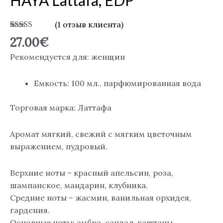
EDP
(
1
отзыв клиента)
Рейтинг
1
27.00
€
5.00
из 5 на
основе
Рекомендуется для: женщин
опроса
пользователя
Емкость: 100 мл., парфюмированная вода
Торговая марка: Латтафа
Аромат мягкий, свежий с мягким цветочным
выражением, пудровый.
Верхние ноты – красный апельсин, роза,
шампанское, мандарин, клубника.
Средние ноты – жасмин, ванильная орхидея,
гардения.
Основные ноты: амбра, сандал, каштаны.