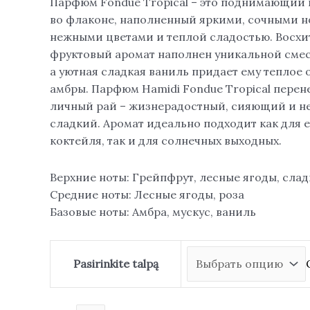
Парфюм Fondue Tropical – это поднимающий 
во флаконе, наполненный яркими, сочными н
нежными цветами и теплой сладостью. Восх
фруктовый аромат наполнен уникальной смес
а уютная сладкая ваниль придает ему теплое
амбры. Парфюм Hamidi Fondue Tropical перене
личный рай – жизнерадостный, сияющий и 
сладкий. Аромат идеально подходит как для 
коктейля, так и для солнечных выходных.
Верхние ноты: Грейпфрут, лесные ягоды, сла
Средние ноты: Лесные ягоды, роза
Базовые ноты: Амбра, мускус, ваниль
Pasirinkite talpą