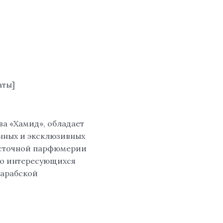
аты]
ва «Хамид», обладает
нных и эксклюзивных
осточной парфюмерии
ко интересующихся
арабской