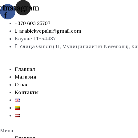
Перейти
Количество
ebook-
Instagram
к
товара
f
содержимому
Fondue
+370 603 25707
Tropical,
arabickvepalai@gmail.com
EDP
Каунас LT-54487
Улица Gandrų 11, Муниципалитет Neveronių, К
Главная
Магазин
О нас
Контакты
Menu
Главная