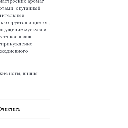
настроение аромат
отами, окутанный
итительный
ью фруктов и цветов,
 ощущение мускуса и
сет вас в ваш
непринужденно
ежедневного
дкие ноты, вишня
Очистить