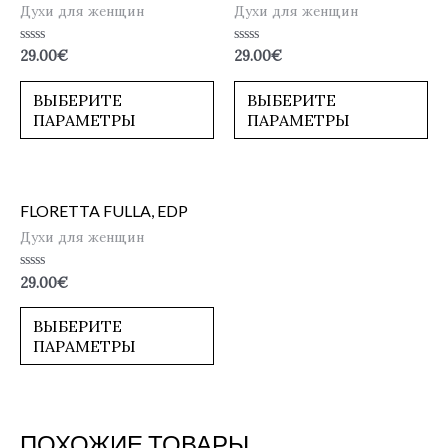
Духи для женщин
Духи для женщин
Оценка
Оценка
29.00
€
29.00
€
0
0
из
из
5
5
ВЫБЕРИТЕ
ВЫБЕРИТЕ
ПАРАМЕТРЫ
ПАРАМЕТРЫ
FLORETTA FULLA, EDP
Духи для женщин
Оценка
29.00
€
0
из
5
ВЫБЕРИТЕ
ПАРАМЕТРЫ
ПОХОЖИЕ ТОВАРЫ