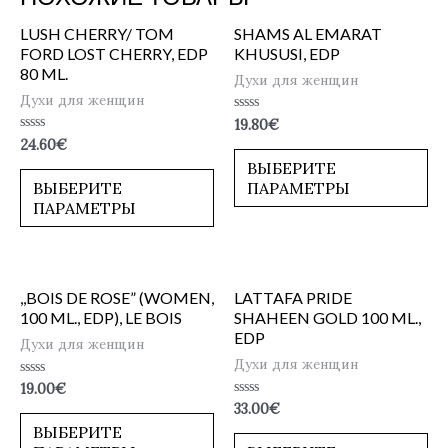
LUSH CHERRY/ TOM
SHAMS AL EMARAT
FORD LOST CHERRY, EDP
KHUSUSI, EDP
80 ML.
Духи для женщин
Духи для женщин
Оценка
19.80
€
0
Оценка
24.60
€
из
0
5
ВЫБЕРИТЕ
из
5
ВЫБЕРИТЕ
ПАРАМЕТРЫ
ПАРАМЕТРЫ
,,BOIS DE ROSE” (WOMEN,
LATTAFA PRIDE
100 ML., EDP), LE BOIS
SHAHEEN GOLD 100 ML.,
EDP
Духи для женщин
Духи для женщин
Оценка
19.00
€
0
Оценка
33.00
€
из
0
5
ВЫБЕРИТЕ
из
5