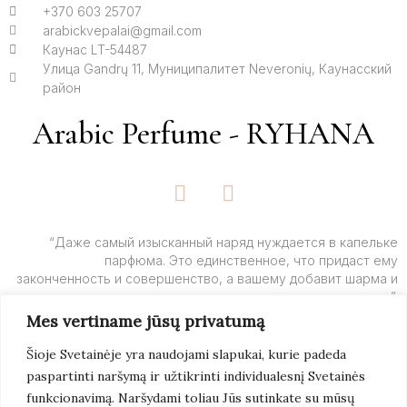
+370 603 25707
arabickvepalai@gmail.com
Каунас LT-54487
Улица Gandrų 11, Муниципалитет Neveronių, Каунасский
район
Arabic Perfume - RYHANA
F
I
a
n
c
s
e
t
“Даже самый изысканный наряд нуждается в капельке
парфюма. Это единственное, что придаст ему
b
a
законченность и совершенство, а вашему добавит шарма и
o
g
очарования”.
o
r
Mes vertiname jūsų privatumą
k
a
– Ив Сен-Лоран
-
m
Šioje Svetainėje yra naudojami slapukai, kurie padeda
f
paspartinti naršymą ir užtikrinti individualesnį Svetainės
Подробнее
funkcionavimą. Naršydami toliau Jūs sutinkate su mūsų