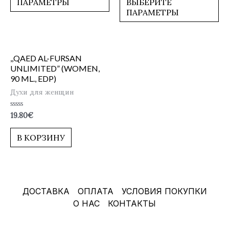
ПАРАМЕТРЫ
ВЫБЕРИТЕ
ПАРАМЕТРЫ
,,QAED AL-FURSAN
UNLIMITED” (WOMEN,
90 ML., EDP)
Духи для женщин
Оценка
19.80
€
0
из
5
В КОРЗИНУ
ДОСТАВКА
ОПЛАТА
УСЛОВИЯ ПОКУПКИ
О НАС
КОНТАКТЫ