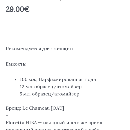
EDP
29.00
€
Рекомендуется для: женщин
Емкость:
100 мл., Парфюмированная вода
12 мл. образец/атомайзер
5 мл. образец/атомайзер
Бренд: Le Chameau [ОАЭ]
–
Floretta HIBA — изящный и в то же время
роскошный аромат, сочетающий в себе