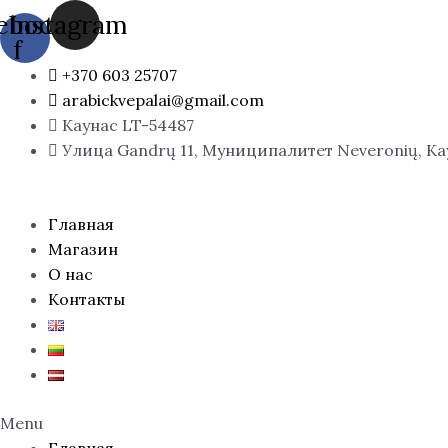
Перейти
ebook-
Instagram
к
f
содержимому
+370 603 25707
arabickvepalai@gmail.com
Каунас LT-54487
Улица Gandrų 11, Муниципалитет Neveronių, К
Главная
Магазин
О нас
Контакты
Menu
Главная