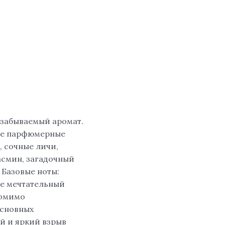
езабываемый аромат.
ные парфюмерные
, сочные личи,
асмин, загадочный
 Базовые ноты:
не мечтательный
томимо
основных
й и яркий взрыв