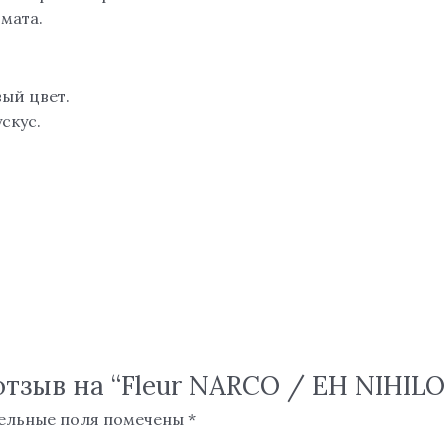
мата.
ый цвет.
скус.
тзыв на “Fleur NARCO / EH NIHILO 
ельные поля помечены
*