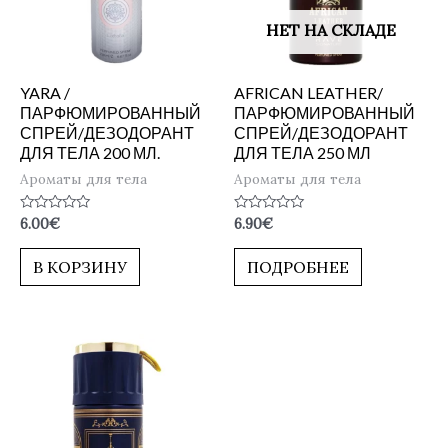
НЕТ НА СКЛАДЕ
YARA /
AFRICAN LEATHER/
ПАРФЮМИРОВАННЫЙ
ПАРФЮМИРОВАННЫЙ
СПРЕЙ/ДЕЗОДОРАНТ
СПРЕЙ/ДЕЗОДОРАНТ
ДЛЯ ТЕЛА 200 МЛ.
ДЛЯ ТЕЛА 250 МЛ
Ароматы для тела
Ароматы для тела
Оценка
Оценка
6.00
€
6.90
€
0
0
из
из
5
5
В КОРЗИНУ
ПОДРОБНЕЕ