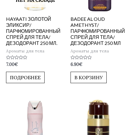
HAYAATI ЗОЛОТОЙ
BADEE AL OUD
ЭЛИКСИР/
AMETHYST/
ПАРФЮМИРОВАННЫЙ
ПАРФЮМИРОВАННЫЙ
СПРЕЙ ДЛЯ ТЕЛА/
СПРЕЙ ДЛЯ ТЕЛА/
ДЕЗОДОРАНТ 250 МЛ.
ДЕЗОДОРАНТ 250 МЛ
Ароматы для тела
Ароматы для тела
Оценка
Оценка
7.00
€
6.90
€
0
0
из
из
5
5
ПОДРОБНЕЕ
В КОРЗИНУ