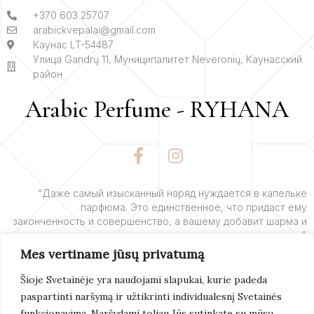
+370 603 25707
arabickvepalai@gmail.com
Каунас LT-54487
Улица Gandrų 11, Муниципалитет Neveronių, Каунасский
район
Arabic Perfume - RYHANA
F
I
a
n
c
s
e
t
“Даже самый изысканный наряд нуждается в капельке
парфюма. Это единственное, что придаст ему
b
a
законченность и совершенство, а вашему добавит шарма и
o
g
очарования”.
o
r
Mes vertiname jūsų privatumą
k
a
– Ив Сен-Лоран
-
m
Šioje Svetainėje yra naudojami slapukai, kurie padeda
f
paspartinti naršymą ir užtikrinti individualesnį Svetainės
Подробнее
funkcionavimą. Naršydami toliau Jūs sutinkate su mūsų