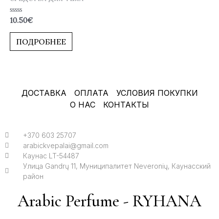
Оценка
10.50
€
0
из
5
ПОДРОБНЕЕ
ДОСТАВКА
ОПЛАТА
УСЛОВИЯ ПОКУПКИ
О НАС
КОНТАКТЫ
+370 603 25707
arabickvepalai@gmail.com
Каунас LT-54487
Улица Gandrų 11, Муниципалитет Neveronių, Каунасский
район
Arabic Perfume - RYHANA