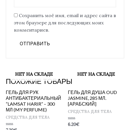
Сохранить моё имя, email и адрес сайта в
этом браузере для последующих моих
комментариев.
НЕТ НА СКЛАДЕ
НЕТ НА СКЛАДЕ
ПОХОЖИЕ ТОВАРЫ
ГЕЛЬ ДЛЯ РУК
ГЕЛЬ ДЛЯ ДУША OUD
АНТИБАКТЕРИАЛЬНЫЙ
JASMINE, 285 МЛ.
“LAMSAT HARIR” – 300
[АРАБСКИЙ]
МЛ (MY PERFUME)
СРЕДСТВА ДЛЯ ТЕЛА
СРЕДСТВА ДЛЯ ТЕЛА
Оценка
6.20
€
0
Оценка