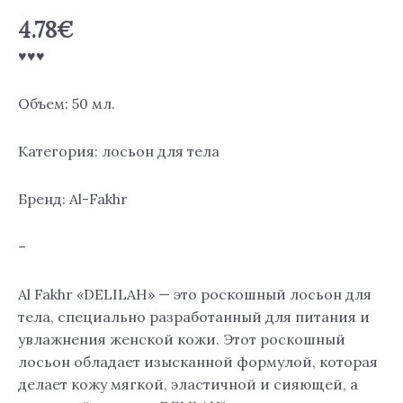
Лосьон
4.78
€
для
♥♥♥
тела
50
мл.
Объем: 50 мл.
Категория: лосьон для тела
Бренд: Al-Fakhr
–
Al Fakhr «DELILAH» — это роскошный лосьон для
тела, специально разработанный для питания и
увлажнения женской кожи. Этот роскошный
лосьон обладает изысканной формулой, которая
делает кожу мягкой, эластичной и сияющей, а