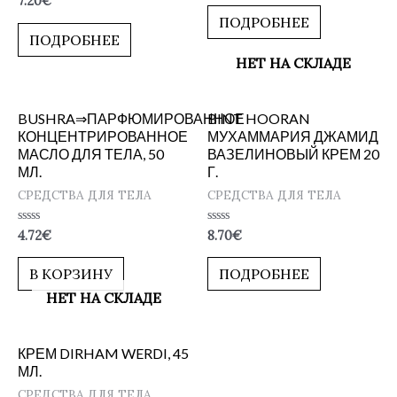
7.20
€
из
0
5
ПОДРОБНЕЕ
из
5
ПОДРОБНЕЕ
НЕТ НА СКЛАДЕ
BUSHRA⇒ПАРФЮМИРОВАННОЕ
BINT HOORAN
КОНЦЕНТРИРОВАННОЕ
МУХАММАРИЯ ДЖАМИД
МАСЛО ДЛЯ ТЕЛА, 50
ВАЗЕЛИНОВЫЙ КРЕМ 20
МЛ.
Г.
СРЕДСТВА ДЛЯ ТЕЛА
СРЕДСТВА ДЛЯ ТЕЛА
Оценка
Оценка
4.72
€
8.70
€
0
0
из
из
5
5
В КОРЗИНУ
ПОДРОБНЕЕ
НЕТ НА СКЛАДЕ
КРЕМ DIRHAM WERDI, 45
МЛ.
СРЕДСТВА ДЛЯ ТЕЛА