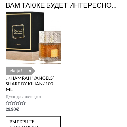
ВАМ ТАКЖЕ БУДЕТ ИНТЕРЕСНО…
Akcija !
,,KHAMRAH” /ANGELS’
SHARE BY KILIAN/ 100
ML.
Духи для женщин
Оценка
29.90
€
0
из
5
ВЫБЕРИТЕ