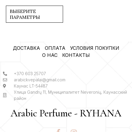
0
из
5
ВЫБЕРИТЕ
ПАРАМЕТРЫ
ДОСТАВКА
ОПЛАТА
УСЛОВИЯ ПОКУПКИ
О НАС
КОНТАКТЫ
+370 603 25707
arabickvepalai@gmail.com
Каунас LT-54487
Улица Gandrų 11, Муниципалитет Neveronių, Каунасский
район
Arabic Perfume - RYHANA
F
I