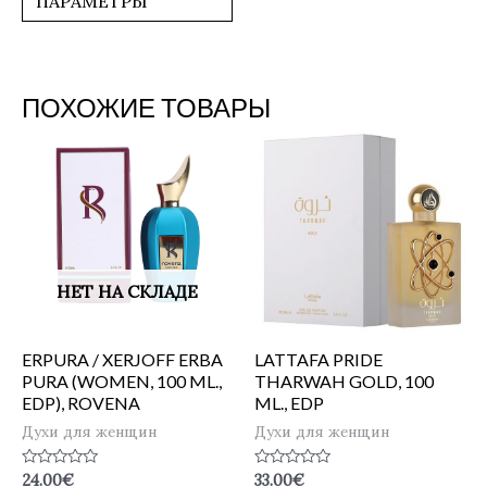
ПАРАМЕТРЫ
ПОХОЖИЕ ТОВАРЫ
НЕТ НА СКЛАДЕ
ERPURA / XERJOFF ERBA
LATTAFA PRIDE
PURA (WOMEN, 100 ML.,
THARWAH GOLD, 100
EDP), ROVENA
ML., EDP
Духи для женщин
Духи для женщин
Оценка
Оценка
24.00
€
33.00
€