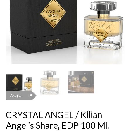
/
Kilian
Angel's
Share,
EDP
100
ml.
Akcija !
CRYSTAL ANGEL / Kilian
Angel’s Share, EDP 100 Ml.