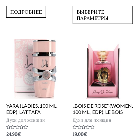
0
0
из
из
5
5
ПОДРОБНЕЕ
ВЫБЕРИТЕ
ПАРАМЕТРЫ
YARA (LADIES, 100 ML.,
,,BOIS DE ROSE” (WOMEN,
EDP), LATTAFA
100 ML., EDP), LE BOIS
Духи для женщин
Духи для женщин
Оценка
Оценка
24.90
€
19.00
€
0
0