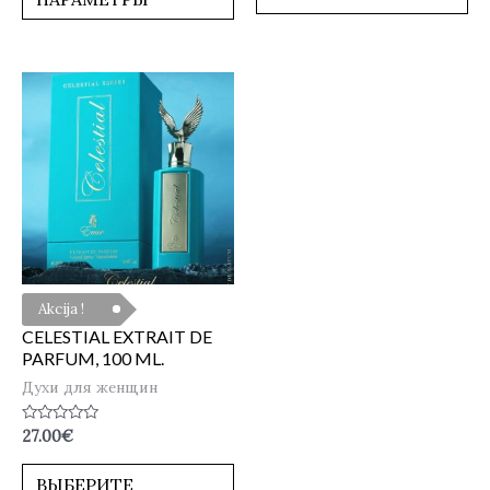
Akcija !
CELESTIAL EXTRAIT DE
PARFUM, 100 ML.
Духи для женщин
Оценка
27.00
€
0
из
5
ВЫБЕРИТЕ