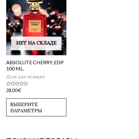
НЕТ НА СКЛАДЕ
ABSOLUTE CHERRY, EDP
100 ML.
Духи для женщин
Оценка
28.00
€
0
из
5
ВЫБЕРИТЕ
ПАРАМЕТРЫ