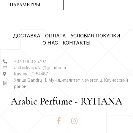
ПАРАМЕТРЫ
ДОСТАВКА
ОПЛАТА
УСЛОВИЯ ПОКУПКИ
О НАС
КОНТАКТЫ
+370 603 25707
arabickvepalai@gmail.com
Каунас LT-54487
Улица Gandrų 11, Муниципалитет Neveronių, Каунасский
район
Arabic Perfume - RYHANA
F
I
a
n
c
s