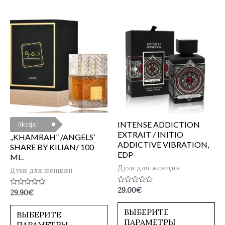
INTENSE ADDICTION
Akcija !
EXTRAIT / INITIO
,,KHAMRAH” /ANGELS’
ADDICTIVE VIBRATION,
SHARE BY KILIAN/ 100
EDP
ML.
Духи для женщин
Духи для женщин
Оценка
29.00
€
Оценка
29.90
€
0
0
из
из
5
ВЫБЕРИТЕ
5
ВЫБЕРИТЕ
ПАРАМЕТРЫ
ПАРАМЕТРЫ