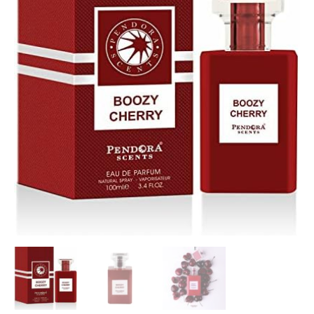
/
Tom
Ford
Lost
Cherry,
EDP
100
ml.