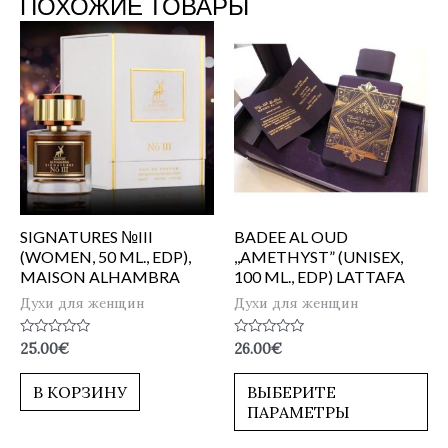
ПОХОЖИЕ ТОВАРЫ
SIGNATURES №III
BADEE AL OUD
(WOMEN, 50 ML., EDP),
,,AMETHYST” (UNISEX,
MAISON ALHAMBRA
100 ML., EDP) LATTAFA
Духи для женщин
Духи для женщин
Оценка
Оценка
25.00
€
26.00
€
0
0
из
из
5
5
В КОРЗИНУ
ВЫБЕРИТЕ
ПАРАМЕТРЫ