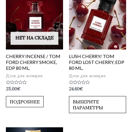
НЕТ НА СКЛАДЕ
CHERRY INCENSE / TOM
LUSH CHERRY/ TOM
FORD CHERRY SMOKE,
FORD LOST CHERRY, EDP
EDP 80 ML.
80 ML.
Духи для женщин
Духи для женщин
Оценка
Оценка
25.00
€
24.60
€
0
0
из
из
5
5
ПОДРОБНЕЕ
ВЫБЕРИТЕ
ПАРАМЕТРЫ