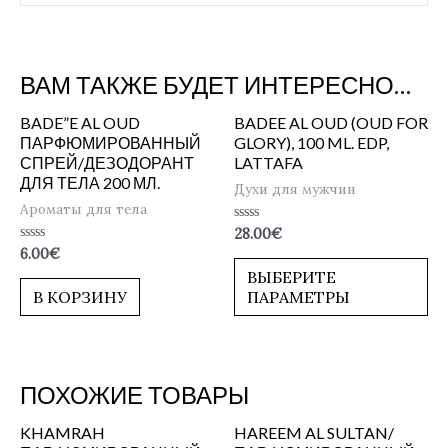
ВАМ ТАКЖЕ БУДЕТ ИНТЕРЕСНО…
BADE”E AL OUD
BADEE AL OUD (OUD FOR
ПАРФЮМИРОВАННЫЙ
GLORY), 100 ML. EDP,
СПРЕЙ/ДЕЗОДОРАНТ
LATTAFA
ДЛЯ ТЕЛА 200 МЛ.
Духи для мужчин
Ароматы для тела
Оценка
28.00
€
0
Оценка
6.00
€
из
0
5
ВЫБЕРИТЕ
из
5
В КОРЗИНУ
ПАРАМЕТРЫ
ПОХОЖИЕ ТОВАРЫ
KHAMRAH
HAREEM AL SULTAN/