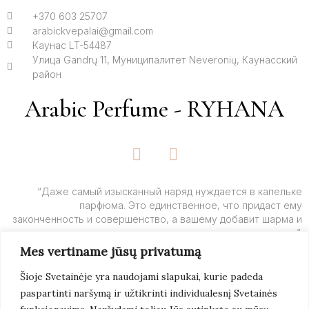
+370 603 25707
arabickvepalai@gmail.com
Каунас LT-54487
Улица Gandrų 11, Муниципалитет Neveronių, Каунасский
район
Arabic Perfume - RYHANA
F
I
a
n
c
s
e
t
“Даже самый изысканный наряд нуждается в капельке
парфюма. Это единственное, что придаст ему
b
a
законченность и совершенство, а вашему добавит шарма и
o
g
очарования”.
o
r
Mes vertiname jūsų privatumą
k
a
– Ив Сен-Лоран
-
m
Šioje Svetainėje yra naudojami slapukai, kurie padeda
f
paspartinti naršymą ir užtikrinti individualesnį Svetainės
Подробнее