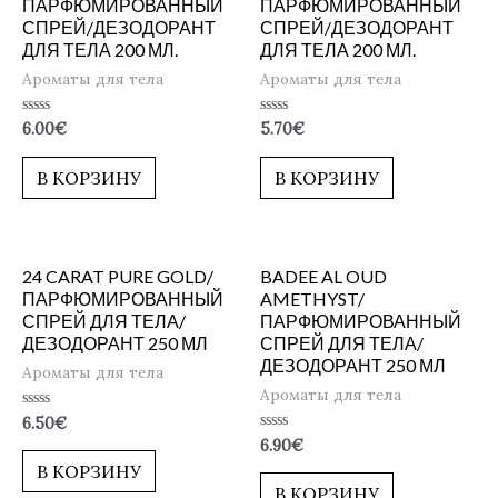
ПАРФЮМИРОВАННЫЙ
ПАРФЮМИРОВАННЫЙ
СПРЕЙ/ДЕЗОДОРАНТ
СПРЕЙ/ДЕЗОДОРАНТ
ДЛЯ ТЕЛА 200 МЛ.
ДЛЯ ТЕЛА 200 МЛ.
Ароматы для тела
Ароматы для тела
Оценка
Оценка
6.00
€
5.70
€
0
0
из
из
5
5
В КОРЗИНУ
В КОРЗИНУ
24 CARAT PURE GOLD/
BADEE AL OUD
ПАРФЮМИРОВАННЫЙ
AMETHYST/
СПРЕЙ ДЛЯ ТЕЛА/
ПАРФЮМИРОВАННЫЙ
ДЕЗОДОРАНТ 250 МЛ
СПРЕЙ ДЛЯ ТЕЛА/
ДЕЗОДОРАНТ 250 МЛ
Ароматы для тела
Ароматы для тела
Оценка
6.50
€
0
Оценка
6.90
€
из
0
5
В КОРЗИНУ
из
5
В КОРЗИНУ