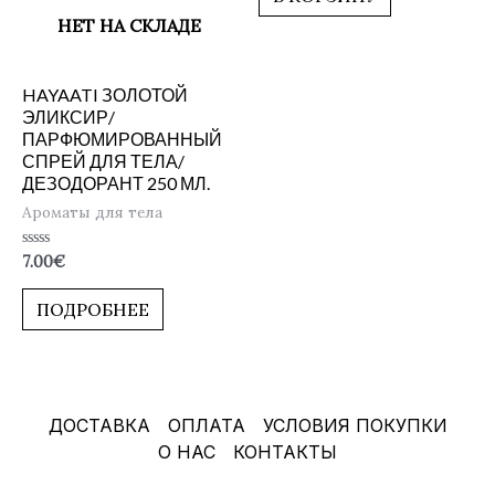
НЕТ НА СКЛАДЕ
HAYAATI ЗОЛОТОЙ
ЭЛИКСИР/
ПАРФЮМИРОВАННЫЙ
СПРЕЙ ДЛЯ ТЕЛА/
ДЕЗОДОРАНТ 250 МЛ.
Ароматы для тела
Оценка
7.00
€
0
из
5
ПОДРОБНЕЕ
ДОСТАВКА
ОПЛАТА
УСЛОВИЯ ПОКУПКИ
О НАС
КОНТАКТЫ