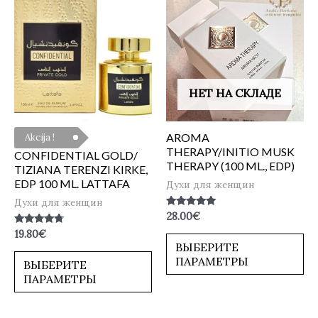
НЕТ НА СКЛАДЕ
AROMA
Akcija !
THERAPY/INITIO MUSK
CONFIDENTIAL GOLD/
THERAPY (100 ML., EDP)
TIZIANA TERENZI KIRKE,
EDP 100 ML. LATTAFA
Духи для женщин
Духи для женщин
Оценка
28.00
€
5.00
Оценка
19.80
€
из 5
4.50
ВЫБЕРИТЕ
из 5
ПАРАМЕТРЫ
ВЫБЕРИТЕ
ПАРАМЕТРЫ