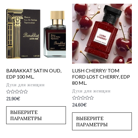
BARAKKAT SATIN OUD,
LUSH CHERRY/ TOM
EDP 100 ML.
FORD LOST CHERRY, EDP
80 ML.
Духи для женщин
Духи для женщин
Оценка
21.90
€
0
Оценка
24.60
€
из
0
5
ВЫБЕРИТЕ
из
5
ПАРАМЕТРЫ
ВЫБЕРИТЕ
ПАРАМЕТРЫ