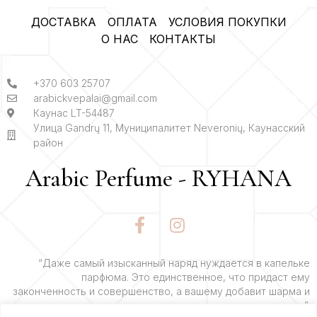
ДОСТАВКА
ОПЛАТА
УСЛОВИЯ ПОКУПКИ
О НАС
КОНТАКТЫ
+370 603 25707
arabickvepalai@gmail.com
Каунас LT-54487
Улица Gandrų 11, Муниципалитет Neveronių, Каунасский
район
Arabic Perfume - RYHANA
F
I
a
n
c
s
e
t
“Даже самый изысканный наряд нуждается в капельке
парфюма. Это единственное, что придаст ему
b
a
законченность и совершенство, а вашему добавит шарма и
o
g
очарования”.