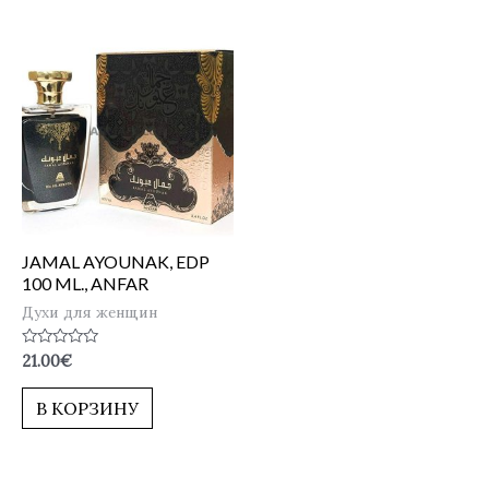
JAMAL AYOUNAK, EDP
100 ML., ANFAR
Духи для женщин
Оценка
21.00
€
0
из
5
В КОРЗИНУ