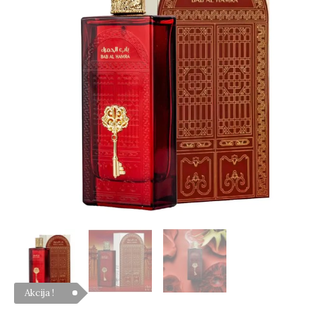
HAMBRA,
EDP
100
ml.
Akcija !