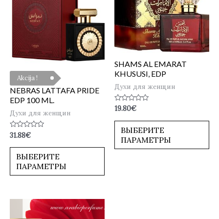
SHAMS AL EMARAT
KHUSUSI, EDP
Akcija !
Духи для женщин
NEBRAS LATTAFA PRIDE
EDP 100 ML.
Оценка
19.80
€
Духи для женщин
0
из
5
ВЫБЕРИТЕ
Оценка
31.88
€
ПАРАМЕТРЫ
0
из
5
ВЫБЕРИТЕ
ПАРАМЕТРЫ