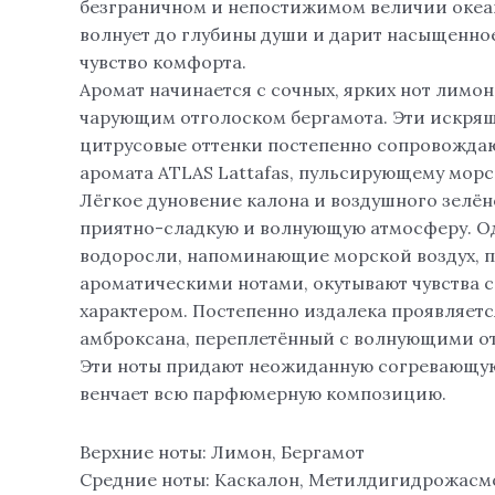
безграничном и непостижимом величии океа
волнует до глубины души и дарит насыщенно
чувство комфорта.
Аромат начинается с сочных, ярких нот лимо
чарующим отголоском бергамота. Эти искря
цитрусовые оттенки постепенно сопровождаю
аромата ATLAS Lattafas, пульсирующему мор
Лёгкое дуновение калона и воздушного зелён
приятно-сладкую и волнующую атмосферу. О
водоросли, напоминающие морской воздух, 
ароматическими нотами, окутывают чувства
характером. Постепенно издалека проявляется
амброксана, переплетённый с волнующими от
Эти ноты придают неожиданную согревающую
венчает всю парфюмерную композицию.
Верхние ноты: Лимон, Бергамот
Средние ноты: Каскалон, Метилдигидрожасм