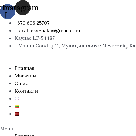
Перейти
Количество
ebook-
Instagram
к
товара
f
содержимому
ATLAS
+370 603 25707
/
arabickvepalai@gmail.com
Orto
Каунас LT-54487
Parisi
Улица Gandrų 11, Муниципалитет Neveronių, К
MEGAMARE,
EDP
Главная
Магазин
О нас
Контакты
Menu
Главная