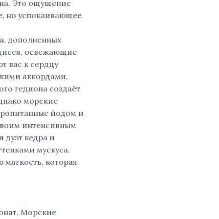
на. Это ощущение
е, но успокаивающее
на, дополненных
щиеся, освежающие
т вас к сердцу
скими аккордами.
ого гедиона создаёт
днако морские
пропитанные йодом и
 своим интенсивным
 дуэт кедра и
тенками мускуса.
 мягкость, которая
онат, Морские