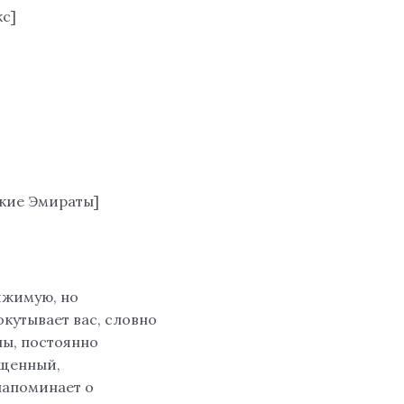
кс]
ские Эмираты]
ижимую, но
окутывает вас, словно
ны, постоянно
ыщенный,
напоминает о