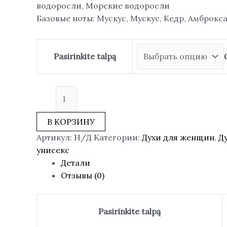
водоросли, Морские водоросли
Базовые ноты: Мускус, Мускус, Кедр, Амброкс
Pasirinkite talpą
В КОРЗИНУ
Артикул:
Н/Д
Категории:
Духи для женщин
,
Д
унисекс
Детали
Отзывы (0)
Pasirinkite talpą