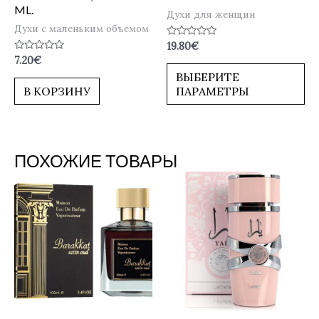
ML.
Духи для женщин
Духи с маленьким объемом
Оценка
19.80
€
0
Оценка
7.20
€
из
0
5
ВЫБЕРИТЕ
из
5
В КОРЗИНУ
ПАРАМЕТРЫ
ПОХОЖИЕ ТОВАРЫ