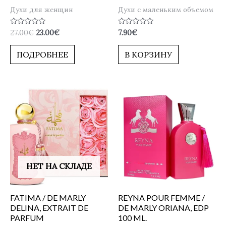
Духи для женщин
Духи с маленьким объемом
Оценка
Оценка
27.00
€
23.00
€
7.90
€
0
0
из
из
5
5
ПОДРОБНЕЕ
В КОРЗИНУ
НЕТ НА СКЛАДЕ
FATIMA / DE MARLY
REYNA POUR FEMME /
DELINA, EXTRAIT DE
DE MARLY ORIANA, EDP
PARFUM
100 ML.