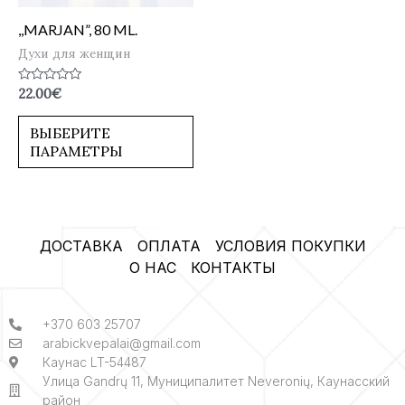
,,MARJAN”, 80 ML.
Духи для женщин
Оценка
22.00
€
0
из
5
ВЫБЕРИТЕ
ПАРАМЕТРЫ
ДОСТАВКА
ОПЛАТА
УСЛОВИЯ ПОКУПКИ
О НАС
КОНТАКТЫ
+370 603 25707
arabickvepalai@gmail.com
Каунас LT-54487
Улица Gandrų 11, Муниципалитет Neveronių, Каунасский
район