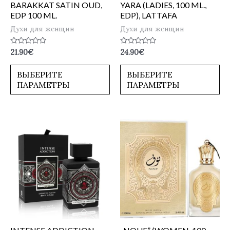
BARAKKAT SATIN OUD,
YARA (LADIES, 100 ML.,
EDP 100 ML.
EDP), LATTAFA
Духи для женщин
Духи для женщин
Оценка
Оценка
21.90
€
24.90
€
0
0
из
из
5
5
ВЫБЕРИТЕ
ВЫБЕРИТЕ
ПАРАМЕТРЫ
ПАРАМЕТРЫ