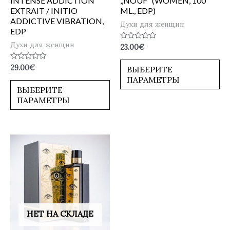
INTENSE ADDICTION
,,NOUF” (WOMEN, 100
EXTRAIT / INITIO
ML., EDP)
ADDICTIVE VIBRATION,
Духи для женщин
EDP
Духи для женщин
Оценка
23.00
€
0
из
5
Оценка
29.00
€
ВЫБЕРИТЕ
0
ПАРАМЕТРЫ
из
5
ВЫБЕРИТЕ
ПАРАМЕТРЫ
НЕТ НА СКЛАДЕ