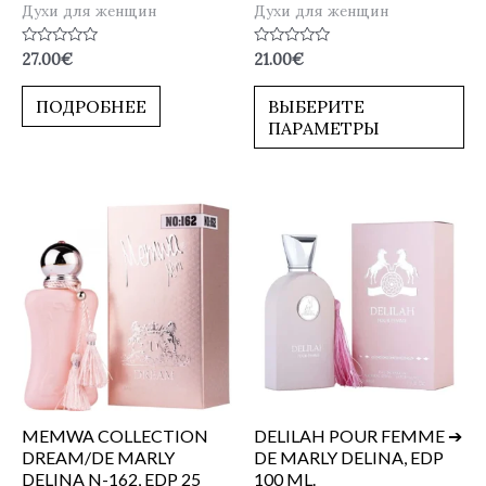
Духи для женщин
Духи для женщин
Оценка
Оценка
27.00
€
21.00
€
0
0
из
из
5
5
ПОДРОБНЕЕ
ВЫБЕРИТЕ
ПАРАМЕТРЫ
MEMWA COLLECTION
DELILAH POUR FEMME ➔
DREAM/DE MARLY
DE MARLY DELINA, EDP
DELINA N-162, EDP 25
100 ML.