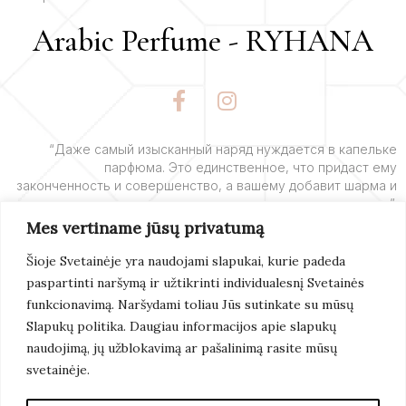
Arabic Perfume - RYHANA
F
I
a
n
c
s
e
t
“Даже самый изысканный наряд нуждается в капельке
парфюма. Это единственное, что придаст ему
b
a
законченность и совершенство, а вашему добавит шарма и
o
g
очарования”.
o
r
Mes vertiname jūsų privatumą
k
a
– Ив Сен-Лоран
-
m
Šioje Svetainėje yra naudojami slapukai, kurie padeda
f
paspartinti naršymą ir užtikrinti individualesnį Svetainės
Подробнее
funkcionavimą. Naršydami toliau Jūs sutinkate su mūsų
Slapukų politika. Daugiau informacijos apie slapukų
naudojimą, jų užblokavimą ar pašalinimą rasite mūsų
svetainėje.
© 2022 Arabic Perfume. Все Права Защищены.