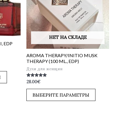
НЕТ НА СКЛАДЕ
, EDP
AROMA THERAPY/INITIO MUSK
THERAPY (100 ML., EDP)
Духи для женщин
Ы
Оценка
28.00
€
5.00
из 5
ВЫБЕРИТЕ ПАРАМЕТРЫ