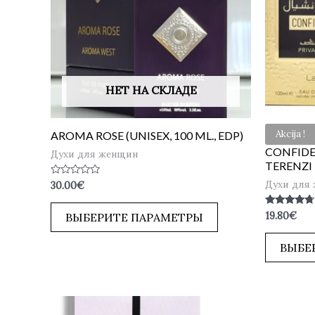
НЕТ НА СКЛАДЕ
Akcija !
AROMA ROSE (UNISEX, 100 ML., EDP)
CONFIDE
Духи для женщин
TERENZI 
Духи для
Оценка
30.00
€
0
из
5
Оценка
19.80
€
ВЫБЕРИТЕ ПАРАМЕТРЫ
4.50
из 5
ВЫБЕ