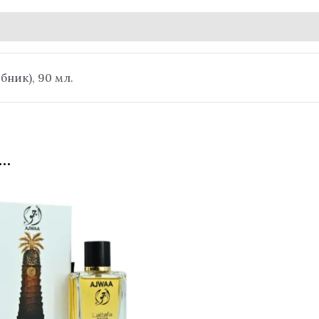
обник), 90 мл.
…