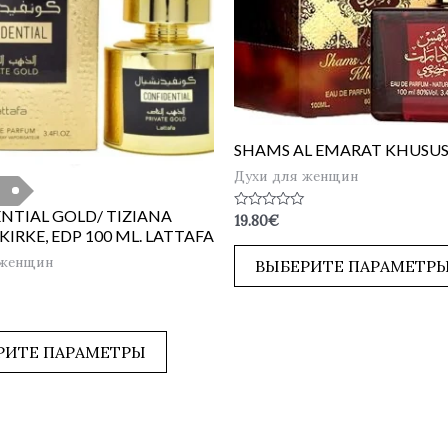
SHAMS AL EMARAT KHUSUSI
Духи для женщин
NTIAL GOLD/ TIZIANA
Оценка
19.80
€
0
KIRKE, EDP 100 ML. LATTAFA
из
5
 женщин
ВЫБЕРИТЕ ПАРАМЕТР
РИТЕ ПАРАМЕТРЫ