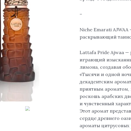
–
Niche Emarati AJWAA
раскрывающий таинс
Lattafa Pride Ajwaa 
играющий изысканны
лимона, создавая об
«Тысячи и одной ноч
декадентским аромат
приятным ароматом,
роскошь арабских дв
и чувственный характ
Этот аромат представ
сердце древнего оази
ароматы цитрусовых 