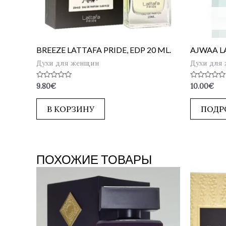
BREEZE LATTAFA PRIDE, EDP 20 ML.
AJWAA LA
Духи для женщин
Духи для
Оценка
Оценка
9.80
€
10.00
€
0
0
из
из
5
5
В КОРЗИНУ
ПОДР
ПОХОЖИЕ ТОВАРЫ