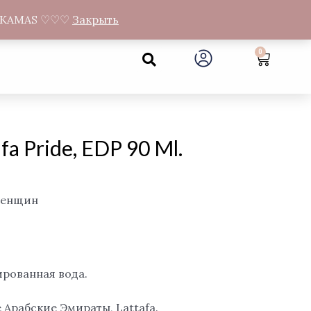
а Gandrų 11, Муниципалитет Neveronių, Каунасский район
NEMOKAMAS ♡♡♡
Закрыть
Search
0
Cart
a Pride, EDP 90 Ml.
женщин
рованная вода.
Арабские Эмираты, Lattafa.