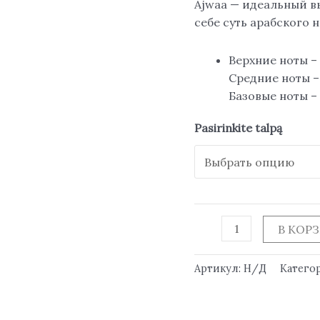
Ajwaa — идеальный в
себе суть арабского 
Верхние ноты –
Средние ноты –
Базовые ноты – 
Pasirinkite talpą
В КОР
Артикул:
Н/Д
Катего