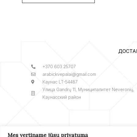
ДОСТА
+370 603 25707
arabickvepalai@gmail.com
Каунас LT-54487
Улица Gandrų 11, Муниципалитет Neveronių,
Каунасский район
Mes vertiname jūsų privatumą