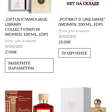
НЕТ НА СКЛАДЕ
,,OPTUS V”/AMOUAGE-
,,POTRAIT D`UNE DAME”
LIBRARY
(WOMEN, 100 ML., EDP)
COLLECTION(FOR
Духи для женщин
WOMEN, 100 ML., EDP)
Духи для женщин
Оценка
25.00
€
0
из
5
Оценка
27.00
€
ПОДРОБНЕЕ
0
из
5
ВЫБЕРИТЕ
ПАРАМЕТРЫ