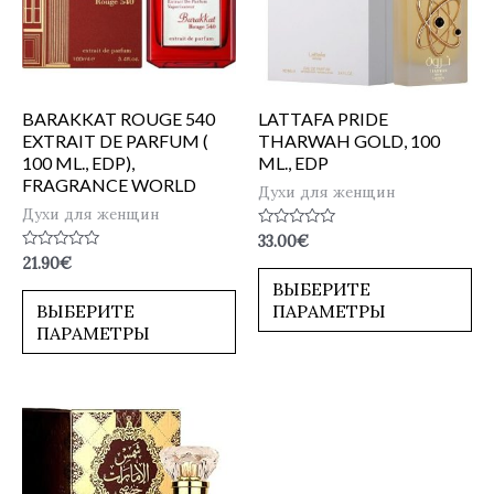
BARAKKAT ROUGE 540
LATTAFA PRIDE
EXTRAIT DE PARFUM (
THARWAH GOLD, 100
100 ML., EDP),
ML., EDP
FRAGRANCE WORLD
Духи для женщин
Духи для женщин
Оценка
33.00
€
0
Оценка
21.90
€
из
0
5
ВЫБЕРИТЕ
из
5
ВЫБЕРИТЕ
ПАРАМЕТРЫ
ПАРАМЕТРЫ