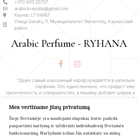
+370 603 25707
arabickvepalai@gmail.com
Каунас LT-54487
Улица Gandrų 11, Муниципалитет Neveronių, Каунасский
район
Arabic Perfume - RYHANA
F
I
a
n
c
s
e
t
“Даже самый изысканный наряд нуждается в капельке
парфюма. Это единственное, что придаст ему
b
a
законченность и совершенство, а вашему добавит шарма и
o
g
очарования”.
o
r
Mes vertiname jūsų privatumą
k
a
– Ив Сен-Лоран
-
m
Šioje Svetainėje yra naudojami slapukai, kurie padeda
f
paspartinti naršymą ir užtikrinti individualesnį Svetainės
Подробнее
funkcionavimą. Naršydami toliau Jūs sutinkate su mūsų