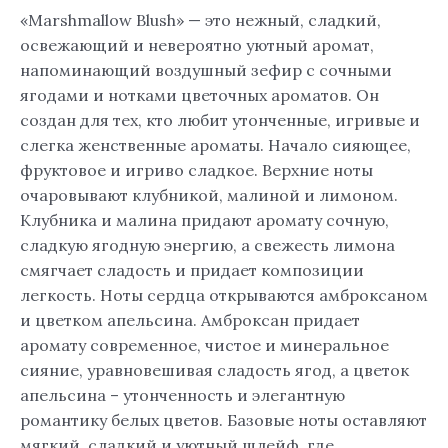
«Marshmallow Blush» — это нежный, сладкий,
освежающий и невероятно уютный аромат,
напоминающий воздушный зефир с сочными
ягодами и нотками цветочных ароматов. Он
создан для тех, кто любит утонченные, игривые и
слегка женственные ароматы. Начало сияющее,
фруктовое и игриво сладкое. Верхние ноты
очаровывают клубникой, малиной и лимоном.
Клубника и малина придают аромату сочную,
сладкую ягодную энергию, а свежесть лимона
смягчает сладость и придает композиции
легкость. Ноты сердца открываются амброксаном
и цветком апельсина. Амброксан придает
аромату современное, чистое и минеральное
сияние, уравновешивая сладость ягод, а цветок
апельсина – утонченность и элегантную
романтику белых цветов. Базовые ноты оставляют
мягкий, сладкий и уютный шлейф, где