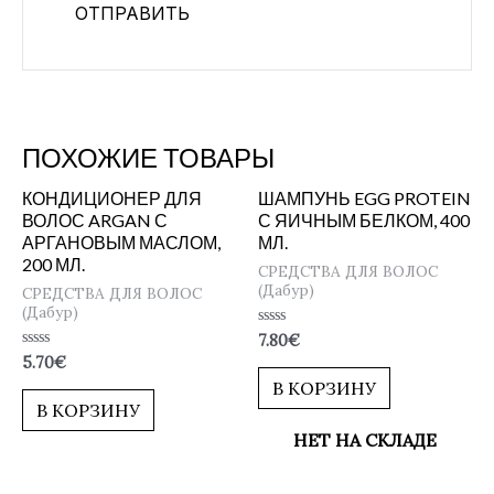
ПОХОЖИЕ ТОВАРЫ
КОНДИЦИОНЕР ДЛЯ
ШАМПУНЬ EGG PROTEIN
ВОЛОС ARGAN С
С ЯИЧНЫМ БЕЛКОМ, 400
АРГАНОВЫМ МАСЛОМ,
МЛ.
200 МЛ.
СРЕДСТВА ДЛЯ ВОЛОС
(Дабур)
СРЕДСТВА ДЛЯ ВОЛОС
(Дабур)
Оценка
7.80
€
0
Оценка
5.70
€
из
0
5
В КОРЗИНУ
из
5
В КОРЗИНУ
НЕТ НА СКЛАДЕ