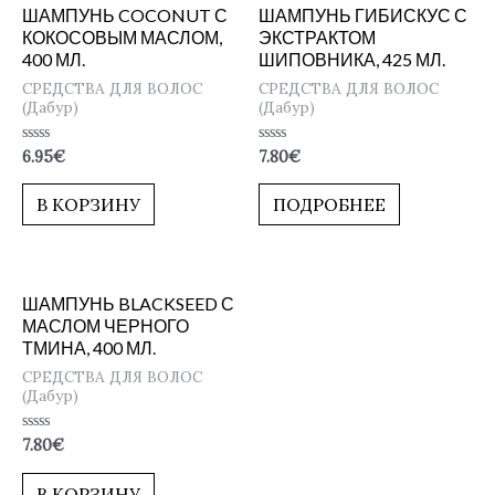
ШАМПУНЬ COCONUT С
ШАМПУНЬ ГИБИСКУС С
КОКОСОВЫМ МАСЛОМ,
ЭКСТРАКТОМ
400 МЛ.
ШИПОВНИКА, 425 МЛ.
СРЕДСТВА ДЛЯ ВОЛОС
СРЕДСТВА ДЛЯ ВОЛОС
(Дабур)
(Дабур)
Оценка
Оценка
6.95
€
7.80
€
0
0
из
из
5
5
В КОРЗИНУ
ПОДРОБНЕЕ
ШАМПУНЬ BLACKSEED С
МАСЛОМ ЧЕРНОГО
ТМИНА, 400 МЛ.
СРЕДСТВА ДЛЯ ВОЛОС
(Дабур)
Оценка
7.80
€
0
из
5
В КОРЗИНУ