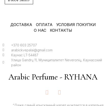
ДОСТАВКА
ОПЛАТА
УСЛОВИЯ ПОКУПКИ
О НАС
КОНТАКТЫ
+370 603 25707
arabickvepalai@gmail.com
Каунас LT-54487
Улица Gandrų 11, Муниципалитет Neveronių, Каунасский
район
Arabic Perfume - RYHANA
F
I
a
n
c
s
“Даже самый изысканный наряд нуждается в капельке