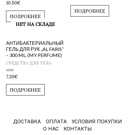
0
Оценка
10.50
€
из
0
5
ПОДРОБНЕЕ
из
5
ПОДРОБНЕЕ
НЕТ НА СКЛАДЕ
АНТИБАКТЕРИАЛЬНЫЙ
ГЕЛЬ ДЛЯ РУК ,,AL FARIS”
– 300 ML. (MY PERFUME)
СРЕДСТВА ДЛЯ ТЕЛА
Оценка
7.20
€
0
из
5
ПОДРОБНЕЕ
ДОСТАВКА
ОПЛАТА
УСЛОВИЯ ПОКУПКИ
О НАС
КОНТАКТЫ