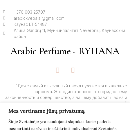
+370 603 25707
arabickvepalai@gmail.com
Каунас LT-54487
Улица Gandrų 11, Муниципалитет Neveronių, Каунасский
район
Arabic Perfume - RYHANA
F
I
a
n
c
s
e
t
“Даже самый изысканный наряд нуждается в капельке
парфюма. Это единственное, что придаст ему
b
a
законченность и совершенство, а вашему добавит шарма и
o
g
очарования”.
o
r
Mes vertiname jūsų privatumą
k
a
– Ив Сен-Лоран
-
m
Šioje Svetainėje yra naudojami slapukai, kurie padeda
f
paspartinti naršymą ir užtikrinti individualesnį Svetainės