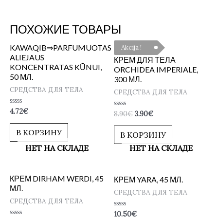
ПОХОЖИЕ ТОВАРЫ
KAWAQIB⇒PARFUMUOTAS
Akcija !
ALIEJAUS
КРЕМ ДЛЯ ТЕЛА
KONCENTRATAS KŪNUI,
ORCHIDEA IMPERIALE,
50 МЛ.
300 МЛ.
СРЕДСТВА ДЛЯ ТЕЛА
СРЕДСТВА ДЛЯ ТЕЛА
Оценка
4.72
€
Оценка
8.90
€
3.90
€
0
0
из
из
5
В КОРЗИНУ
5
В КОРЗИНУ
НЕТ НА СКЛАДЕ
НЕТ НА СКЛАДЕ
КРЕМ DIRHAM WERDI, 45
КРЕМ YARA, 45 МЛ.
МЛ.
СРЕДСТВА ДЛЯ ТЕЛА
СРЕДСТВА ДЛЯ ТЕЛА
Оценка
10.50
€