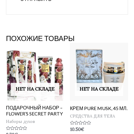
ПОХОЖИЕ ТОВАРЫ
НЕТ НА СКЛАДЕ
НЕТ НА СКЛАДЕ
ПОДАРОЧНЫЙ НАБОР –
КРЕМ PURE MUSK, 45 МЛ.
FLOWER’S SECRET PARTY
СРЕДСТВА ДЛЯ ТЕЛА
Наборы духов
Оценка
10.50
€
0