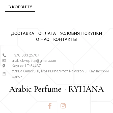
из
5
В КОРЗИНУ
ДОСТАВКА
ОПЛАТА
УСЛОВИЯ ПОКУПКИ
О НАС
КОНТАКТЫ
+370 603 25707
arabickvepalai@gmail.com
Каунас LT-54487
Улица Gandrų 11, Муниципалитет Neveronių, Каунасский
район
Arabic Perfume - RYHANA
F
I
a
n