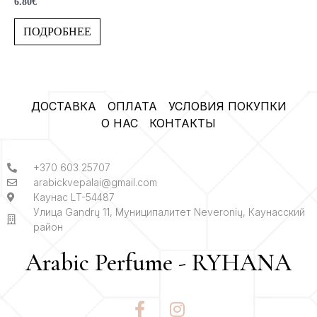
6.80
€
0
из
5
ПОДРОБНЕЕ
ДОСТАВКА
ОПЛАТА
УСЛОВИЯ ПОКУПКИ
О НАС
КОНТАКТЫ
+370 603 25707
arabickvepalai@gmail.com
Каунас LT-54487
Улица Gandrų 11, Муниципалитет Neveronių, Каунасский
район
Arabic Perfume - RYHANA
F
I