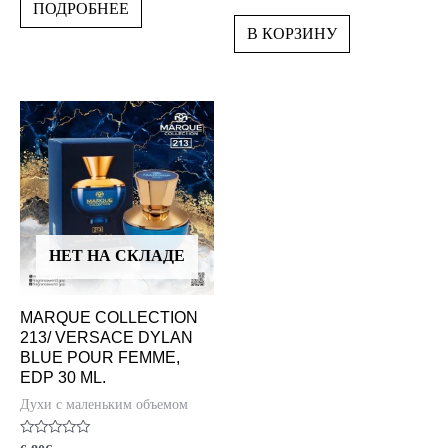
0
5
ПОДРОБНЕЕ
из
5
В КОРЗИНУ
НЕТ НА СКЛАДЕ
MARQUE COLLECTION
213/ VERSACE DYLAN
BLUE POUR FEMME,
EDP 30 ML.
Духи с маленьким объемом
Оценка