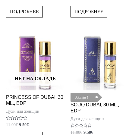
0
0
из
из
5
5
ПОДРОБНЕЕ
ПОДРОБНЕЕ
НЕТ НА СКЛАДЕ
PRINCESS OF DUBAI, 30
Akcija !
ML., EDP
SOUQ DUBAI, 30 ML.,
EDP
Духи для женщин
Духи для женщин
Оценка
11.00
€
9.50
€
0
Оценка
из
11.00
€
9.50
€