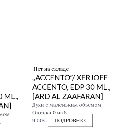
Нет на складе
,,ACCENTO”/ XERJOFF
R
ACCENTO, EDP 30 ML.,
 ML.,
[ARD AL ZAAFARAN]
AN]
Духи с маленьким объемом
Оценка
0
из 5
емом
9.00
€
ПОДРОБНЕЕ