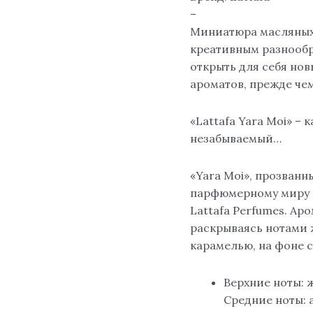
–
Миниатюра масляных 
креативным разнообр
открыть для себя но
ароматов, прежде че
«Lattafa Yara Moi» –
незабываемый…
«Yara Moi», прозванн
парфюмерному миру в
Lattafa Perfumes. Ар
раскрываясь нотами 
карамелью, на фоне с
Верхние ноты: 
Средние ноты: 