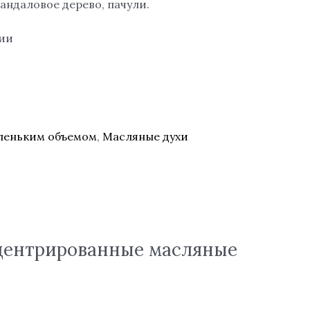
сандаловое дерево, пачули.
чии
аленьким объемом
,
Масляные духи
нцентрированные масляные