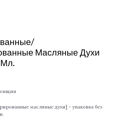
ванные/
ованные Масляные Духи
 Мл.
женщин
трированные масляные духи] – упаковка без
и.