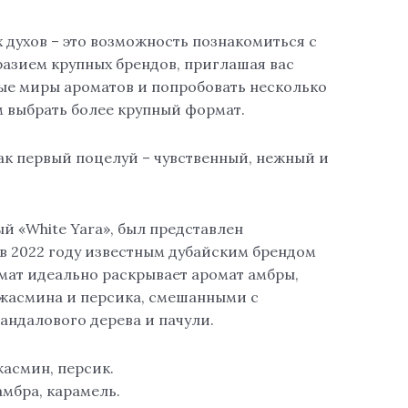
духов – это возможность познакомиться с
азием крупных брендов, приглашая вас
вые миры ароматов и попробовать несколько
м выбрать более крупный формат.
 как первый поцелуй – чувственный, нежный и
ый «White Yara», был представлен
 2022 году известным дубайским брендом
омат идеально раскрывает аромат амбры,
жасмина и персика, смешанными с
андалового дерева и пачули.
жасмин, персик.
амбра, карамель.