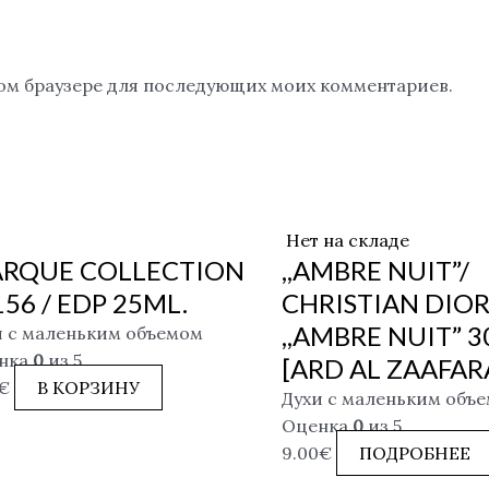
этом браузере для последующих моих комментариев.
Нет на складе
RQUE COLLECTION
,,AMBRE NUIT”/
156 / EDP 25ML.
CHRISTIAN DIO
,,AMBRE NUIT” 30
и с маленьким объемом
нка
0
из 5
[ARD AL ZAAFAR
€
В КОРЗИНУ
Духи с маленьким объ
Оценка
0
из 5
9.00
€
ПОДРОБНЕЕ