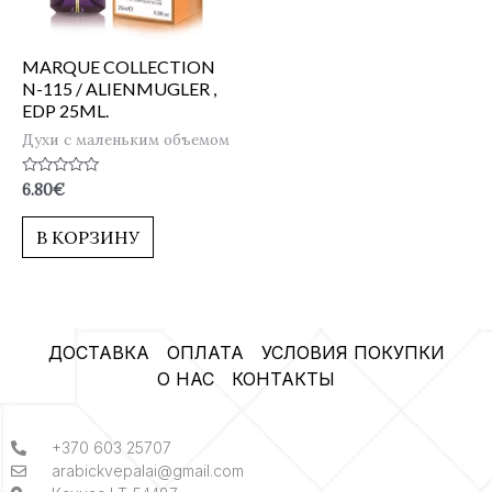
MARQUE COLLECTION
N-115 / ALIENMUGLER ,
EDP 25ML.
Духи с маленьким объемом
Оценка
6.80
€
0
из
5
В КОРЗИНУ
ДОСТАВКА
ОПЛАТА
УСЛОВИЯ ПОКУПКИ
О НАС
КОНТАКТЫ
+370 603 25707
arabickvepalai@gmail.com