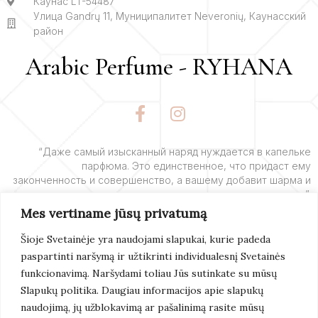
Каунас LT-54487
Улица Gandrų 11, Муниципалитет Neveronių, Каунасский
район
Arabic Perfume - RYHANA
F
I
a
n
c
s
e
t
“Даже самый изысканный наряд нуждается в капельке
парфюма. Это единственное, что придаст ему
b
a
законченность и совершенство, а вашему добавит шарма и
o
g
очарования”.
o
r
Mes vertiname jūsų privatumą
k
a
– Ив Сен-Лоран
-
m
Šioje Svetainėje yra naudojami slapukai, kurie padeda
f
paspartinti naršymą ir užtikrinti individualesnį Svetainės
Подробнее
funkcionavimą. Naršydami toliau Jūs sutinkate su mūsų
Slapukų politika. Daugiau informacijos apie slapukų
naudojimą, jų užblokavimą ar pašalinimą rasite mūsų