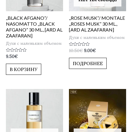
,,BLACK AFGANO”/
,,ROSE MUSK”/ MONTALE
NASOMATTO ,,BLACK
,,ROSES MUSK” 30 ML.,
AFGANO” 30 ML., [ARD AL
[ARD AL ZAAFARAN]
ZAAFARAN]
Духи с маленьким объемом
Духи с маленьким объемом
Оценка
10.50
€
9.00
€
0
Оценка
9.50
€
из
0
5
ПОДРОБНЕЕ
из
5
В КОРЗИНУ