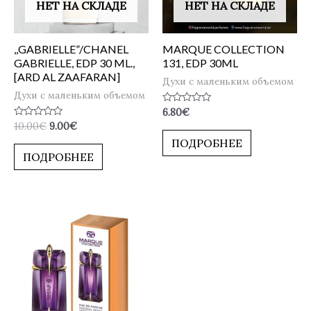
НЕТ НА СКЛАДЕ
НЕТ НА СКЛАДЕ
,,GABRIELLE”/CHANEL
MARQUE COLLECTION
GABRIELLE, EDP 30 ML.,
131, EDP 30ML
[ARD AL ZAAFARAN]
Духи с маленьким объемом
Духи с маленьким объемом
Оценка
6.80
€
0
Оценка
10.00
€
9.00
€
из
0
5
ПОДРОБНЕЕ
из
5
ПОДРОБНЕЕ