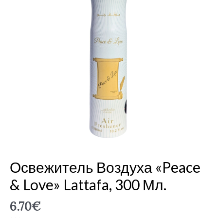
«Peace
&
Love»
Lattafa,
300
мл.
Освежитель Воздуха «Peace
& Love» Lattafa, 300 Мл.
6.70
€