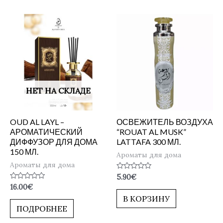
НЕТ НА СКЛАДЕ
OUD AL LAYL –
ОСВЕЖИТЕЛЬ ВОЗДУХА
АРОМАТИЧЕСКИЙ
“ROUAT AL MUSK”
ДИФФУЗОР ДЛЯ ДОМА
LATTAFA 300 МЛ.
150 МЛ.
Ароматы для дома
Ароматы для дома
Оценка
5.90
€
0
Оценка
16.00
€
из
0
5
В КОРЗИНУ
из
5
ПОДРОБНЕЕ