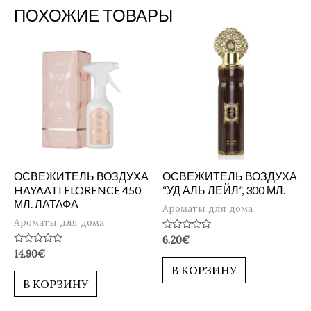
ПОХОЖИЕ ТОВАРЫ
ОСВЕЖИТЕЛЬ ВОЗДУХА
ОСВЕЖИТЕЛЬ ВОЗДУХА
HAYAATI FLORENCE 450
“УД АЛЬ ЛЕЙЛ”, 300 МЛ.
МЛ. ЛАТАФА
Ароматы для дома
Ароматы для дома
Оценка
6.20
€
0
Оценка
14.90
€
из
0
5
В КОРЗИНУ
из
5
В КОРЗИНУ