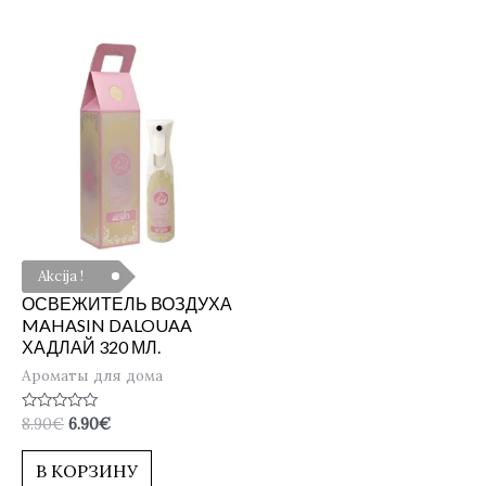
Akcija !
ОСВЕЖИТЕЛЬ ВОЗДУХА
MAHASIN DALOUAA
ХАДЛАЙ 320 МЛ.
Ароматы для дома
Оценка
8.90
€
6.90
€
0
из
5
В КОРЗИНУ