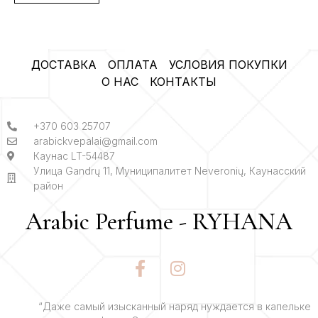
ДОСТАВКА
ОПЛАТА
УСЛОВИЯ ПОКУПКИ
О НАС
КОНТАКТЫ
+370 603 25707
arabickvepalai@gmail.com
Каунас LT-54487
Улица Gandrų 11, Муниципалитет Neveronių, Каунасский
район
Arabic Perfume - RYHANA
F
I
a
n
c
s
e
t
“Даже самый изысканный наряд нуждается в капельке