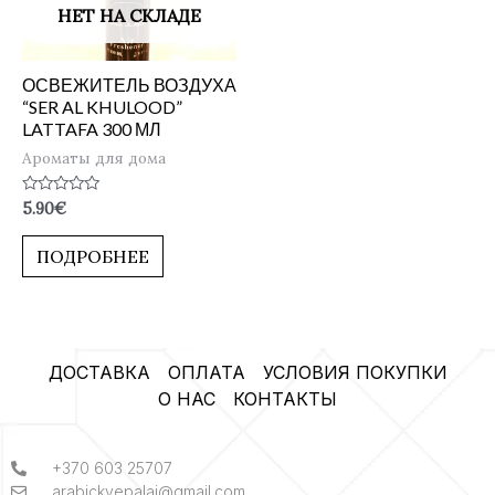
НЕТ НА СКЛАДЕ
ОСВЕЖИТЕЛЬ ВОЗДУХА
“SER AL KHULOOD”
LATTAFA 300 МЛ
Ароматы для дома
Оценка
5.90
€
0
из
5
ПОДРОБНЕЕ
ДОСТАВКА
ОПЛАТА
УСЛОВИЯ ПОКУПКИ
О НАС
КОНТАКТЫ
+370 603 25707
arabickvepalai@gmail.com