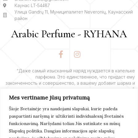
Каунас LT-54487
Улица Gandrų 11, Муниципалитет Neveronių, Каунасский
район
Arabic Perfume - RYHANA
F
I
a
n
c
s
e
t
“Даже самый изысканный наряд нуждается в капельке
парфюма. Это единственное, что придаст ему
b
a
законченность и совершенство, а вашему добавит шарма и
o
g
очарования”.
o
r
Mes vertiname jūsų privatumą
k
a
– Ив Сен-Лоран
-
m
Šioje Svetainėje yra naudojami slapukai, kurie padeda
f
paspartinti naršymą ir užtikrinti individualesnį Svetainės
Подробнее
funkcionavimą. Naršydami toliau Jūs sutinkate su mūsų
Slapukų politika. Daugiau informacijos apie slapukų