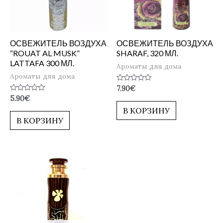
ОСВЕЖИТЕЛЬ ВОЗДУХА
ОСВЕЖИТЕЛЬ ВОЗДУХА
“ROUAT AL MUSK”
SHARAF, 320 МЛ.
LATTAFA 300 МЛ.
Ароматы для дома
Ароматы для дома
Оценка
7.90
€
0
Оценка
5.90
€
из
0
5
В КОРЗИНУ
из
5
В КОРЗИНУ