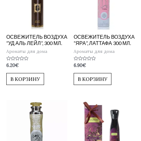
ОСВЕЖИТЕЛЬ ВОЗДУХА
ОСВЕЖИТЕЛЬ ВОЗДУХА
“УД АЛЬ ЛЕЙЛ”, 300 МЛ.
“ЯРА”, ЛАТТАФА 300 МЛ.
Ароматы для дома
Ароматы для дома
Оценка
Оценка
6.20
€
6.90
€
0
0
из
из
5
5
В КОРЗИНУ
В КОРЗИНУ