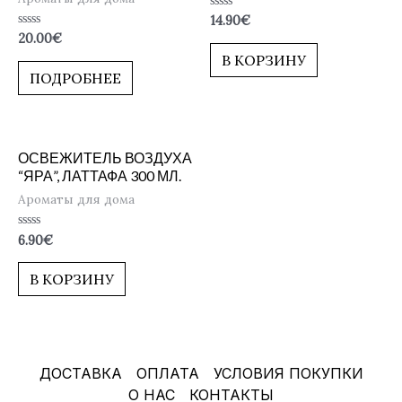
Оценка
14.90
€
0
Оценка
20.00
€
из
0
5
В КОРЗИНУ
из
5
ПОДРОБНЕЕ
ОСВЕЖИТЕЛЬ ВОЗДУХА
“ЯРА”, ЛАТТАФА 300 МЛ.
Ароматы для дома
Оценка
6.90
€
0
из
5
В КОРЗИНУ
ДОСТАВКА
ОПЛАТА
УСЛОВИЯ ПОКУПКИ
О НАС
КОНТАКТЫ