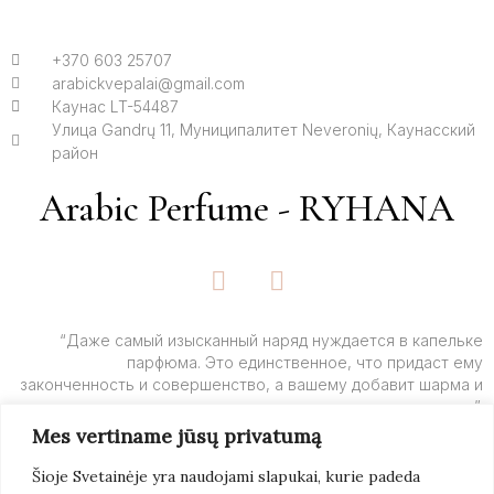
+370 603 25707
arabickvepalai@gmail.com
Каунас LT-54487
Улица Gandrų 11, Муниципалитет Neveronių, Каунасский
район
Arabic Perfume - RYHANA
F
I
a
n
c
s
e
t
“Даже самый изысканный наряд нуждается в капельке
парфюма. Это единственное, что придаст ему
b
a
законченность и совершенство, а вашему добавит шарма и
o
g
очарования”.
o
r
Mes vertiname jūsų privatumą
k
a
– Ив Сен-Лоран
-
m
Šioje Svetainėje yra naudojami slapukai, kurie padeda