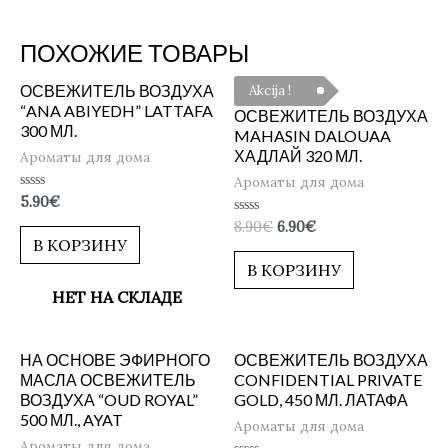
ПОХОЖИЕ ТОВАРЫ
ОСВЕЖИТЕЛЬ ВОЗДУХА
Akcija !
“ANA ABIYEDH” LATTAFA
ОСВЕЖИТЕЛЬ ВОЗДУХА
300 МЛ.
MAHASIN DALOUAA
ХАДЛАЙ 320 МЛ.
Ароматы для дома
Ароматы для дома
Оценка
5.90
€
0
Оценка
8.90
€
6.90
€
из
0
5
В КОРЗИНУ
из
5
В КОРЗИНУ
НЕТ НА СКЛАДЕ
НА ОСНОВЕ ЭФИРНОГО
ОСВЕЖИТЕЛЬ ВОЗДУХА
МАСЛА ОСВЕЖИТЕЛЬ
CONFIDENTIAL PRIVATE
ВОЗДУХА “OUD ROYAL”
GOLD, 450 МЛ. ЛАТАФА
500 МЛ., AYAT
Ароматы для дома
Ароматы для дома