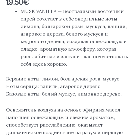
19.50
€
VANILLA»
MUSK VANILLA — неотразимый восточный
500
спрей сочетает в себе энергичные ноты
мл.,
лимона, болгарской розы, мускуса, ванили,
AYAT
агарового дерева, белого мускуса и
кедрового дерева, создавая освежающую и
сладко-ароматную атмосферу, которая
расслабит вас и заставит вас почувствовать
себя здесь хорошо.
Верхние ноты: лимон, болгарская роза, мускус
Ноты сердца: ваниль, агаровое дерево
Базовые ноты: белый мускус, лимонное дерево.
Освежитель воздуха на основе эфирных масел
наполнен освежающим и свежим ароматом,
способствует расслаблению, оказывает
динамическое воздействие на разум и нервную