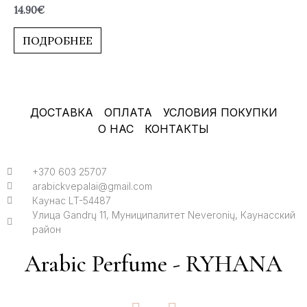
Оценка
14.90
€
0
из
5
ПОДРОБНЕЕ
ДОСТАВКА
ОПЛАТА
УСЛОВИЯ ПОКУПКИ
О НАС
КОНТАКТЫ
+370 603 25707
arabickvepalai@gmail.com
Каунас LT-54487
Улица Gandrų 11, Муниципалитет Neveronių, Каунасский
район
Arabic Perfume - RYHANA
F
I