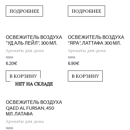
0
0
из
из
5
5
ПОДРОБНЕЕ
ПОДРОБНЕЕ
ОСВЕЖИТЕЛЬ ВОЗДУХА
ОСВЕЖИТЕЛЬ ВОЗДУХА
“УД АЛЬ ЛЕЙЛ”, 300 МЛ.
“ЯРА”, ЛАТТАФА 300 МЛ.
Ароматы для дома
Ароматы для дома
Оценка
Оценка
6.20
€
6.90
€
0
0
из
из
5
5
В КОРЗИНУ
В КОРЗИНУ
НЕТ НА СКЛАДЕ
ОСВЕЖИТЕЛЬ ВОЗДУХА
QAED AL FURSAN, 450
МЛ. ЛАТАФА
Ароматы для дома