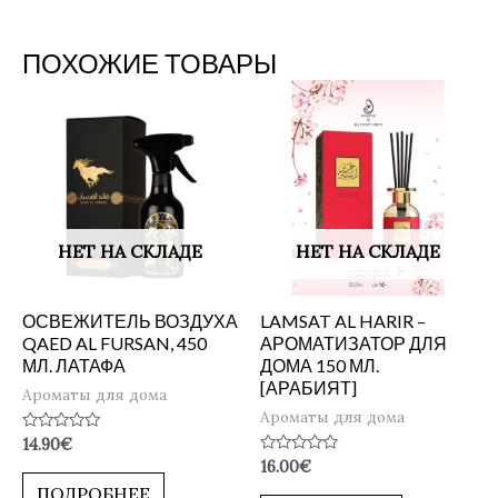
ПОХОЖИЕ ТОВАРЫ
НЕТ НА СКЛАДЕ
НЕТ НА СКЛАДЕ
ОСВЕЖИТЕЛЬ ВОЗДУХА
LAMSAT AL HARIR –
QAED AL FURSAN, 450
АРОМАТИЗАТОР ДЛЯ
МЛ. ЛАТАФА
ДОМА 150 МЛ.
[АРАБИЯТ]
Ароматы для дома
Ароматы для дома
Оценка
14.90
€
0
Оценка
16.00
€
из
0
5
ПОДРОБНЕЕ
из