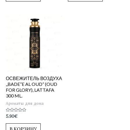
ОСВЕЖИТЕЛЬ ВОЗДУХА
,,BADE”E AL OUD” (OUD
FOR GLORY), LATTAFA
300 ML.
Ароматы для дома
Оценка
5.90
€
0
из
5
В КОРЗИНУ