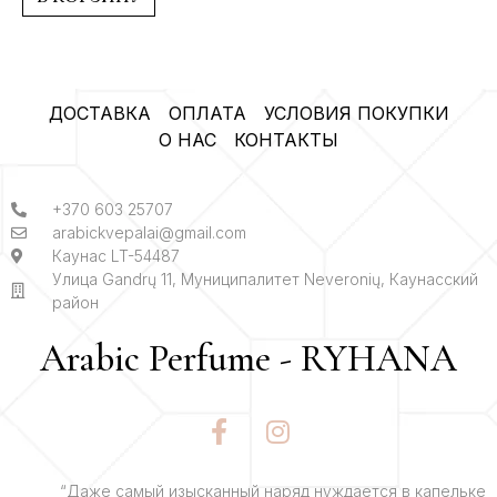
ДОСТАВКА
ОПЛАТА
УСЛОВИЯ ПОКУПКИ
О НАС
КОНТАКТЫ
+370 603 25707
arabickvepalai@gmail.com
Каунас LT-54487
Улица Gandrų 11, Муниципалитет Neveronių, Каунасский
район
Arabic Perfume - RYHANA
F
I
a
n
c
s
e
t
“Даже самый изысканный наряд нуждается в капельке