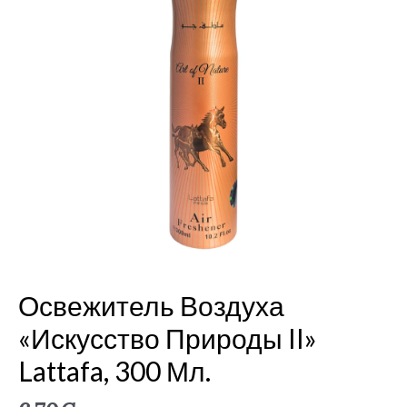
«Искусство
природы
II»
Lattafa,
300
мл.
Освежитель Воздуха
«Искусство Природы II»
Lattafa, 300 Мл.