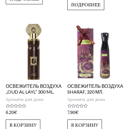
5
ПОДРОБНЕЕ
ОСВЕЖИТЕЛЬ ВОЗДУХА
ОСВЕЖИТЕЛЬ ВОЗДУХА
,,OUD AL LAYL” 300 ML.
SHARAF, 320 МЛ.
Ароматы для дома
Ароматы для дома
Оценка
Оценка
6.20
€
7.90
€
0
0
из
из
5
5
В КОРЗИНУ
В КОРЗИНУ