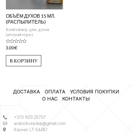
ОБЪЁМ ДУХОВ 15 МЛ.
(РАСПЫЛИТЕЛЬ)
Контейнер для духов
(атомайзеры)
Оценка
3.00
€
0
из
5
В КОРЗИНУ
ДОСТАВКА
ОПЛАТА
УСЛОВИЯ ПОКУПКИ
О НАС
КОНТАКТЫ
+370 603 25707
arabickvepalai@gmail.com
Каунас LT-54487