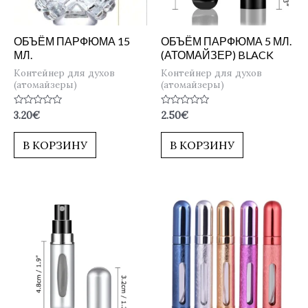
ОБЪЁМ ПАРФЮМА 15
ОБЪЁМ ПАРФЮМА 5 МЛ.
МЛ.
(АТОМАЙЗЕР) BLACK
Контейнер для духов
Контейнер для духов
(атомайзеры)
(атомайзеры)
Оценка
Оценка
3.20
€
2.50
€
0
0
из
из
5
5
В КОРЗИНУ
В КОРЗИНУ