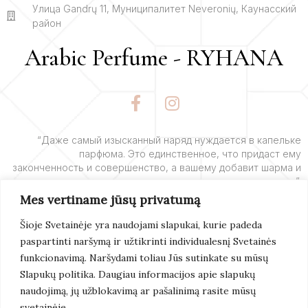
Улица Gandrų 11, Муниципалитет Neveronių, Каунасский
район
Arabic Perfume - RYHANA
F
I
a
n
c
s
e
t
“Даже самый изысканный наряд нуждается в капельке
парфюма. Это единственное, что придаст ему
b
a
законченность и совершенство, а вашему добавит шарма и
o
g
очарования”.
o
r
Mes vertiname jūsų privatumą
k
a
– Ив Сен-Лоран
-
m
Šioje Svetainėje yra naudojami slapukai, kurie padeda
f
paspartinti naršymą ir užtikrinti individualesnį Svetainės
Подробнее
funkcionavimą. Naršydami toliau Jūs sutinkate su mūsų
Slapukų politika. Daugiau informacijos apie slapukų
naudojimą, jų užblokavimą ar pašalinimą rasite mūsų
svetainėje.