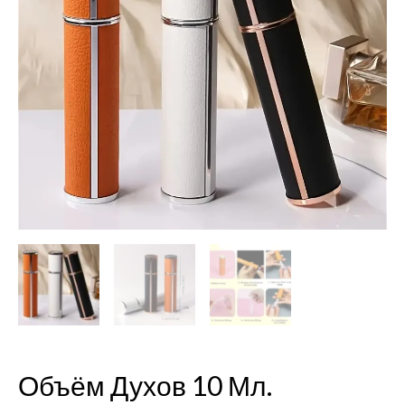
10
мл.
(распылитель)
Объём Духов 10 Мл.