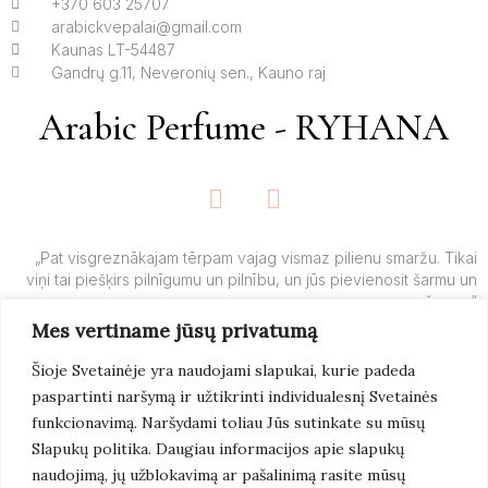
+370 603 25707
arabickvepalai@gmail.com
Kaunas LT-54487
Gandrų g.11, Neveronių sen., Kauno raj
Arabic Perfume - RYHANA
F
I
a
n
c
s
e
t
„Pat visgreznākajam tērpam vajag vismaz pilienu smaržu. Tikai
viņi tai piešķirs pilnīgumu un pilnību, un jūs pievienosit šarmu un
b
a
šarmu.“
o
g
Mes vertiname jūsų privatumą
o
r
– Yves’o Saint Laurent’o
k
a
Šioje Svetainėje yra naudojami slapukai, kurie padeda
-
m
paspartinti naršymą ir užtikrinti individualesnį Svetainės
f
Lasīt
Vairāk
funkcionavimą. Naršydami toliau Jūs sutinkate su mūsų
Slapukų politika. Daugiau informacijos apie slapukų
naudojimą, jų užblokavimą ar pašalinimą rasite mūsų