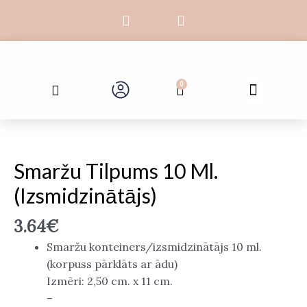
Skip
F
I
to
a
n
c
s
content
e
t
b
a
Search
o
g
Menu
0
Cart
Galvenā lapa
Par mums
o
r
k
a
-
m
Smaržu
f
tilpums
10
Smaržu Tilpums 10 Ml.
ml.
(izsmidzinātājs)
(izsmidzinātājs)
daudzums
3.64
€
Smaržu konteiners/izsmidzinātājs 10 ml.
(korpuss pārklāts ar ādu)
Izmēri: 2,50 cm. x 11 cm.
–