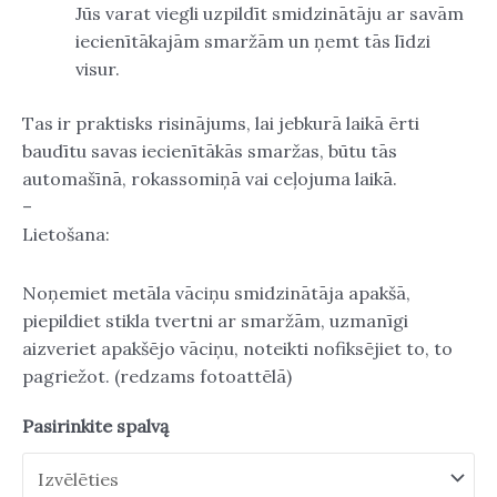
Jūs varat viegli uzpildīt smidzinātāju ar savām
iecienītākajām smaržām un ņemt tās līdzi
visur.
Tas ir praktisks risinājums, lai jebkurā laikā ērti
baudītu savas iecienītākās smaržas, būtu tās
automašīnā, rokassomiņā vai ceļojuma laikā.
–
Lietošana:
Noņemiet metāla vāciņu smidzinātāja apakšā,
piepildiet stikla tvertni ar smaržām, uzmanīgi
aizveriet apakšējo vāciņu, noteikti nofiksējiet to, to
pagriežot. (redzams fotoattēlā)
Pasirinkite spalvą