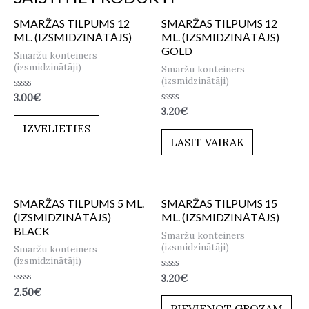
SMARŽAS TILPUMS 12
SMARŽAS TILPUMS 12
ML. (IZSMIDZINĀTĀJS)
ML. (IZSMIDZINĀTĀJS)
GOLD
Smaržu konteiners
(izsmidzinātāji)
Smaržu konteiners
(izsmidzinātāji)
Novērtēts
3.00
€
ar
Novērtēts
3.20
€
0
ar
no
IZVĒLIETIES
0
5
no
LASĪT VAIRĀK
5
SMARŽAS TILPUMS 5 ML.
SMARŽAS TILPUMS 15
(IZSMIDZINĀTĀJS)
ML. (IZSMIDZINĀTĀJS)
BLACK
Smaržu konteiners
(izsmidzinātāji)
Smaržu konteiners
(izsmidzinātāji)
Novērtēts
3.20
€
ar
Novērtēts
2.50
€
0
ar
no
PIEVIENOT GROZAM
0