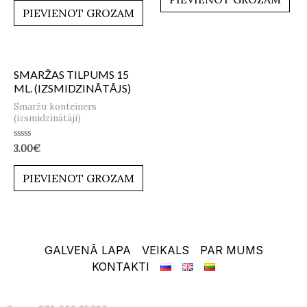
5
no
PIEVIENOT GROZAM
5
SMARŽAS TILPUMS 15
ML. (IZSMIDZINĀTĀJS)
Smaržu konteiners
(izsmidzinātāji)
Novērtēts
3.00
€
ar
0
no
PIEVIENOT GROZAM
5
GALVENĀ LAPA
VEIKALS
PAR MUMS
KONTAKTI