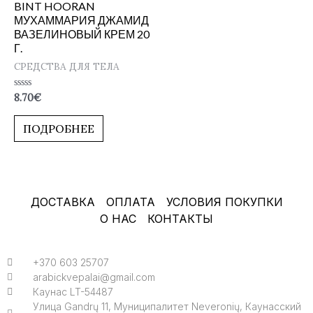
BINT HOORAN
МУХАММАРИЯ ДЖАМИД
ВАЗЕЛИНОВЫЙ КРЕМ 20
Г.
СРЕДСТВА ДЛЯ ТЕЛА
Оценка
8.70
€
0
из
5
ПОДРОБНЕЕ
ДОСТАВКА
ОПЛАТА
УСЛОВИЯ ПОКУПКИ
О НАС
КОНТАКТЫ
+370 603 25707
arabickvepalai@gmail.com
Каунас LT-54487
Улица Gandrų 11, Муниципалитет Neveronių, Каунасский