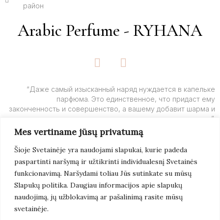
район
Arabic Perfume - RYHANA
F
I
a
n
c
s
e
t
“Даже самый изысканный наряд нуждается в капельке
парфюма. Это единственное, что придаст ему
b
a
законченность и совершенство, а вашему добавит шарма и
o
g
очарования”.
o
r
Mes vertiname jūsų privatumą
k
a
– Ив Сен-Лоран
-
m
Šioje Svetainėje yra naudojami slapukai, kurie padeda
f
paspartinti naršymą ir užtikrinti individualesnį Svetainės
Подробнее
funkcionavimą. Naršydami toliau Jūs sutinkate su mūsų
Slapukų politika. Daugiau informacijos apie slapukų
naudojimą, jų užblokavimą ar pašalinimą rasite mūsų
svetainėje.