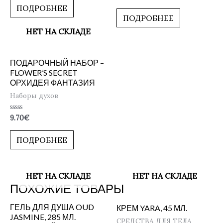
0
5
ПОДРОБНЕЕ
из
5
ПОДРОБНЕЕ
НЕТ НА СКЛАДЕ
ПОДАРОЧНЫЙ НАБОР –
FLOWER’S SECRET
ОРХИДЕЯ ФАНТАЗИЯ
Наборы духов
Оценка
9.70
€
0
из
5
ПОДРОБНЕЕ
НЕТ НА СКЛАДЕ
НЕТ НА СКЛАДЕ
ПОХОЖИЕ ТОВАРЫ
ГЕЛЬ ДЛЯ ДУША OUD
КРЕМ YARA, 45 МЛ.
JASMINE, 285 МЛ.
СРЕДСТВА ДЛЯ ТЕЛА