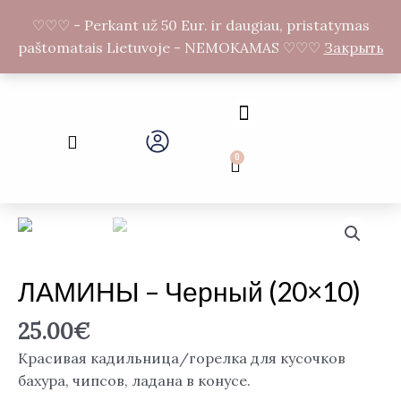
Перейти
F
I
♡♡♡ - Perkant už 50 Eur. ir daugiau, pristatymas
к
a
n
paštomatais Lietuvoje - NEMOKAMAS ♡♡♡
Закрыть
c
s
содержимому
e
t
b
a
o
g
Menu
o
r
Search
k
a
-
m
0
Cart
f
ЛАМИНЫ – Черный (20×10)
25.00
€
Красивая кадильница/горелка для кусочков
бахура, чипсов, ладана в конусе.