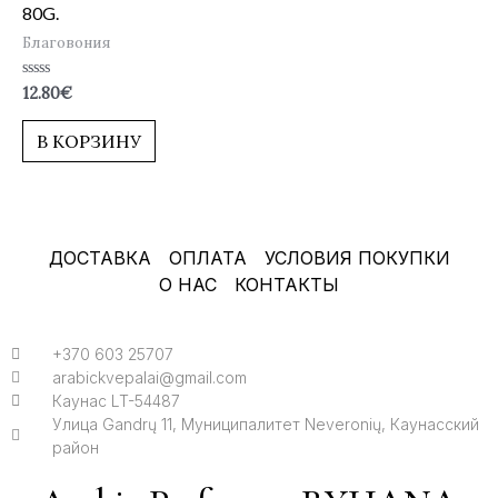
80G.
Благовония
Оценка
12.80
€
0
из
5
В КОРЗИНУ
ДОСТАВКА
ОПЛАТА
УСЛОВИЯ ПОКУПКИ
О НАС
КОНТАКТЫ
+370 603 25707
arabickvepalai@gmail.com
Каунас LT-54487
Улица Gandrų 11, Муниципалитет Neveronių, Каунасский
район