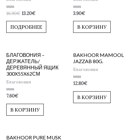
Оценка
Оценка
16.90
€
13.20
€
3.90
€
0
0
из
из
5
5
ПОДРОБНЕЕ
В КОРЗИНУ
БЛАГОВОНИЯ –
BAKHOOR MAMOOL
ДЕРЖАТЕЛЬ/
JAZZAB 80G.
ДЕРЕВЯННЫЙ ЯЩИК
Благовония
300X55X62СМ
Благовония
Оценка
12.80
€
0
из
5
Оценка
7.60
€
В КОРЗИНУ
0
из
5
В КОРЗИНУ
BAKHOOR PURE MUSK