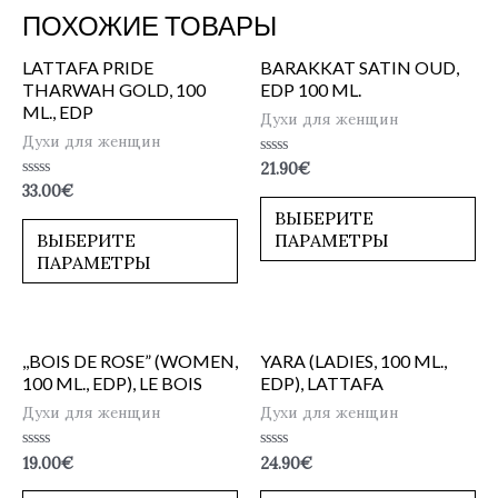
ПОХОЖИЕ ТОВАРЫ
LATTAFA PRIDE
BARAKKAT SATIN OUD,
THARWAH GOLD, 100
EDP 100 ML.
ML., EDP
Духи для женщин
Духи для женщин
Оценка
21.90
€
0
Оценка
33.00
€
из
0
5
ВЫБЕРИТЕ
из
5
ВЫБЕРИТЕ
ПАРАМЕТРЫ
ПАРАМЕТРЫ
,,BOIS DE ROSE” (WOMEN,
YARA (LADIES, 100 ML.,
100 ML., EDP), LE BOIS
EDP), LATTAFA
Духи для женщин
Духи для женщин
Оценка
Оценка
19.00
€
24.90
€
0
0
из
из