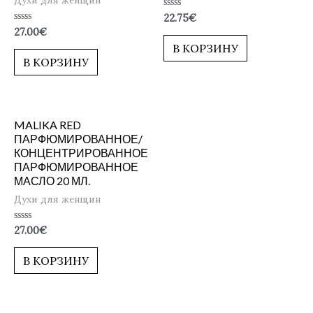
Духи для женщин
Оценка
22.75
€
0
Оценка
27.00
€
из
0
5
В КОРЗИНУ
из
5
В КОРЗИНУ
MALIKA RED
ПАРФЮМИРОВАННОЕ/
КОНЦЕНТРИРОВАННОЕ
ПАРФЮМИРОВАННОЕ
МАСЛО 20 МЛ.
Духи для женщин
Оценка
27.00
€
0
из
5
В КОРЗИНУ