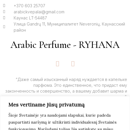
+370 603 25707
arabickvepalai@gmail.com
Каунас LT-54487
Улица Gandrų 11, Муниципалитет Neveronių, Каунасский
район
Arabic Perfume - RYHANA
F
I
a
n
c
s
e
t
“Даже самый изысканный наряд нуждается в капельке
парфюма. Это единственное, что придаст ему
b
a
законченность и совершенство, а вашему добавит шарма и
o
g
очарования”.
o
r
Mes vertiname jūsų privatumą
k
a
– Ив Сен-Лоран
-
m
Šioje Svetainėje yra naudojami slapukai, kurie padeda
f
paspartinti naršymą ir užtikrinti individualesnį Svetainės
Подробнее
funkcionavimą. Naršydami toliau Jūs sutinkate su mūsų