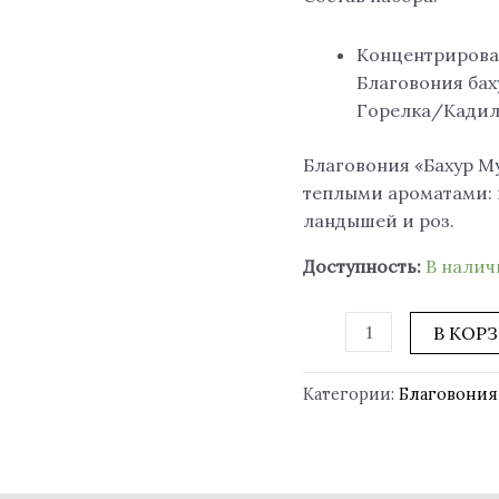
Концентрирова
Благовония баху
Горелка/Кади
Благовония «Бахур М
теплыми ароматами: ш
ландышей и роз.
Доступность:
В нали
В КОР
Категории:
Благовония