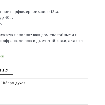
нное парфюмерное масло 12 мл.
р 40 г.
ло
ухалат» наполнят ваш дом спокойными и
афрана, дерева и дымчатой ​​кожи, а также
чии
ЗИНУ
,
Наборы духов