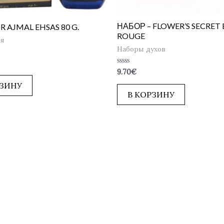
НАБОР – FLOWER’S SECRET
 AJMAL EHSAS 80 G.
ROUGE
ия
Наборы духов
Оценка
9.70
€
0
из
РЗИНУ
5
В КОРЗИНУ