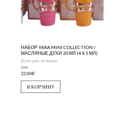
НАБОР YARA MINI COLLECTION /
МАСЛЯНЫЕ ДУХИ 20 МЛ (4 X 5 МЛ)
Духи для женщин
Оценка
22.00
€
0
из
5
В КОРЗИНУ