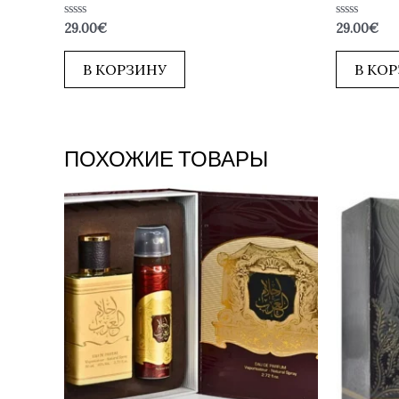
Оценка
Оценка
29.00
€
29.00
€
0
0
из
из
5
5
В КОРЗИНУ
В КО
ПОХОЖИЕ ТОВАРЫ