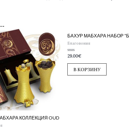
…
БАХУР МАБХАРА НАБОР “
Благовония
Оценка
29.00
€
0
из
5
В КОРЗИНУ
МАБХАРА КОЛЛЕКЦИЯ OUD
ия