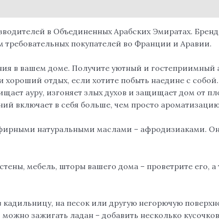
зводителей в Объединенных Арабских Эмиратах. Бренд
 требовательных покупателей во Франции и Аравии.
ния в вашем доме. Получите уютный и гостеприимный 
и хороший отдых, если хотите побыть наедине с собой.
ищает ауру, изгоняет злых духов и защищает дом от п
ний включает в себя больше, чем просто ароматизаци
эфирными натуральными маслами – афродизиаками. Он
тены, мебель, шторы вашего дома – проветрите его, а т
 кадильницу, на песок или другую негорючую поверхно
 можно зажигать ладан – добавить несколько кусочков