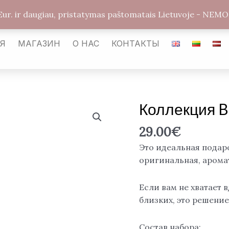
arabickvepalai@gmail.com
Каунас LT-54487
Улиц
Eur. ir daugiau, pristatymas paštomatais Lietuvoje - 
АЯ
МАГАЗИН
О НАС
КОНТАКТЫ
Коллекция 
Количество
товара
29.00
€
Коллекция
Bakhoor
Это идеальная подаро
МУХАЛЛАТ
оригинальная, аромат
Если вам не хватает 
близких, это решение
Состав набора: