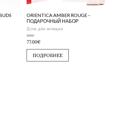
 BUDS
ORIENTICA AMBER ROUGE –
ПОДАРОЧНЫЙ НАБОР
Духи для женщин
Оценка
77.00
€
0
из
5
ПОДРОБНЕЕ