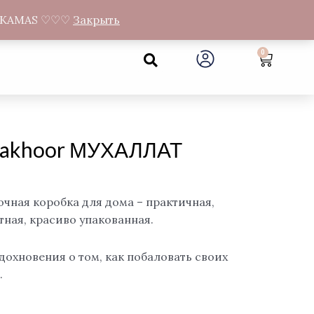
а Gandrų 11, Муниципалитет Neveronių, Каунасский район
NEMOKAMAS ♡♡♡
Закрыть
Search
0
Cart
Bakhoor МУХАЛЛАТ
чная коробка для дома – практичная,
ная, красиво упакованная.
вдохновения о том, как побаловать своих
.